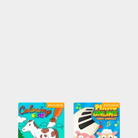
Dinosauri
Distruzione
Divertenti
Donkey Kong
Dragon Ball
Due giocatori
Educativi
Fantasia
Fisica
Football Americano
Formula 1
Friv
Friv Games
Fuga
Game Boy
Game Boy Advance
Game Boy Color
Gangster
GDR
Genesis
Giochi da tavola
Giochi sbloccati
Go-kart
Golf
GTA
Guerra
Hockey
Horror
HTML5
IO games
Juegos Friv
Killer
Lego
Logica
Lotta
Mahjong
Mario Bros
Master System
Matrimonio
Mega Drive
Mega Man
Minecraft
Mistero
MMO
Moda
Moto
exclusive
exclusive
Multiplayer
Musica
NES
Ninja
Nintendo
Nintendo 64
Nintendo DS
Oggetti nascosti
Osservazione
Ostacoli
Pacman
Pang
Piattaforma
Picchiaduro
PlayStation