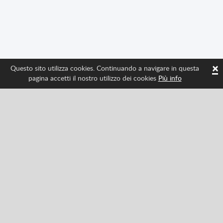
×
Questo sito utilizza cookies. Continuando a navigare in questa
pagina accetti il nostro utilizzo dei cookies
Più info
Seguici per avere tutte le ultime novità di Spritted
Facebook
Twitter
Pinterest
YouTube
Tiktok
Instagram
Categories