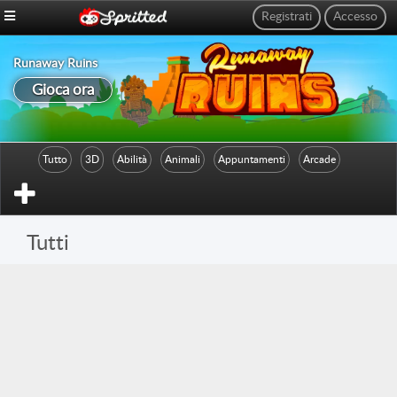
Registrati
Accesso
Runaway Ruins
Gioca ora
Tutto
3D
Abilità
Animali
Appuntamenti
Arcade
Arcade Classici
Arena
Armi
Arredo
Atari
Bambini
Barbie
Baseball
Basket
Battle Royale
Bellezza
Biliardo
Tutti
Blackjack
Bowling
Caccia
Calcio
Campo di battaglia
Carriarmati
Carte
Casuali
Cattura
Cecchini
Collezione
Connessione
Corsa
Corse automobilistiche
Costruzione
Cucina
Danza
Difesa della base
Difesa della torre
Digimon