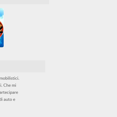
2
2
obilistici.
ci. Che mi
partecipare
di auto e