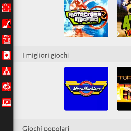
Puzzle
Ragazze
giochi-da-tavola
A
I migliori giochi
Casino
Motocross Mania 2
Cas
Moto
PlayStation
PlayS
Multiplayer
Divertenti
Giochi IO
Micro Machines
Giochi popolari
Arcade
Arcade Classici
Arcade 