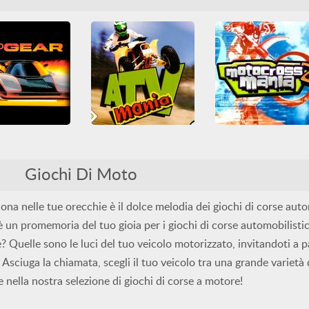
Motocross Mania 
automobilistiche
Casuali
Moto
tenti
Moto
PlayStation
Rally
Moto
PlayStation
azione
SNES
Top Gear
ATV Mania
Classici
Corsa
Giochi Di Moto
Motocross Mania 
automobilistiche
Casuali
Moto
tenti
Moto
PlayStation
Rally
Moto
PlayStation
azione
SNES
lle tue orecchie è il dolce melodia dei giochi di corse autom
 un promemoria del tuo gioia per i giochi di corse automobilisti
e? Quelle sono le luci del tuo veicolo motorizzato, invitandoti a 
. Asciuga la chiamata, scegli il tuo veicolo tra una grande varietà 
 nella nostra selezione di giochi di corse a motore!