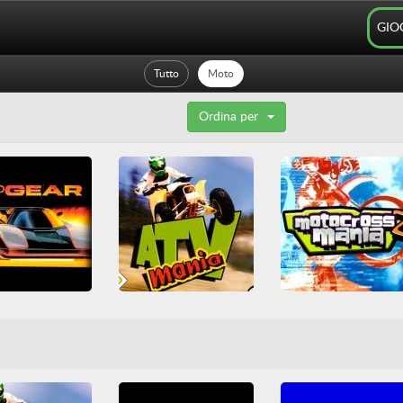
GIO
Tutto
Moto
Ordina per
Top Gear
ATV Mania
Classici
Corsa
Motocross Mania 
automobilistiche
Casuali
Moto
tenti
Moto
PlayStation
Rally
Moto
PlayStation
azione
SNES