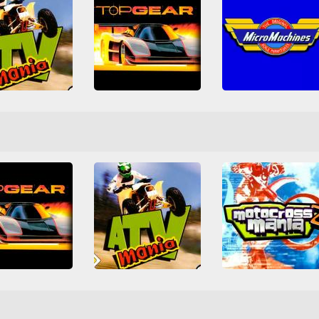
Top Gear
Micro Machines
TV Mania
Arcade Classici
Corsa
Arcade
Arcade Classici
Corse automobilistiche
Corsa
uali
Moto
Divertenti
Moto
Corse automobilistiche
tation
Rally
Simulazione
SNES
Go-kart
Moto
Nintendo
SNES
Top Gear
ATV Mania
Classici
Corsa