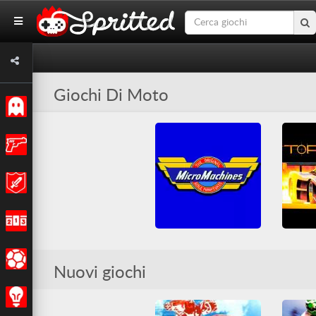
Giochi Di Moto
Classici
Azione
Avventura
Corsa
Micro Machines
Sport
Nuovi giochi
Arcade
Arcade Classici
Arcade 
Corsa
Corse 
Corse automobilistiche
Diver
Strategia
Go-kart
Moto
Simul
Nintendo
SNES