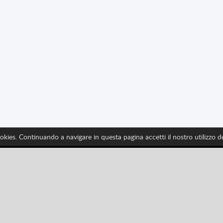
ookies. Continuando a navigare in questa pagina accetti il nostro utilizzo 
Seguici per avere tutte le ultime novità di Spritted
Pinterest
YouTube
Categories