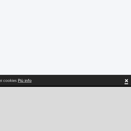
×
dei cookies
Più info
Tiktok
Instagram