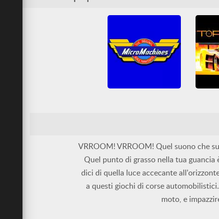
Corsa
Corse 
Corse automobilistiche
Diver
Go-kart
Moto
Simul
Nintendo
SNES
Micro Machines
Arcade
Arcade Classici
Arcade 
Corsa
Corse 
Corse automobilistiche
Diver
Go-kart
Moto
Simul
Nintendo
SNES
VRROOM! VRROOM! Quel suono che suona ne
Quel punto di grasso nella tua guancia è
dici di quella luce accecante all'orizzont
a questi giochi di corse automobilistici
moto, e impazzire