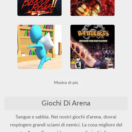
Bloody Roar 2: Bringer of New Age
Bloody Roar
3D
Arcade
3D
Arcade
Arcade Classici
Arena
Arcade Classici
Arena
PlayStation
PlayStation
BattleBots - Beyond The Battlebox
Pillow Battle Io
Mostra di più
3D
Arcade
3D
Arena
Divertenti
Arcade Classici
Arena
HTML5
IO games
Lotta
Campo di battaglia
Tutti
WebGL
Distruzione
Game Boy
Giochi Di Arena
Game Boy Advance
Lotta
Sangue e sabbia. Nei nostri giochi d'arena, dovrai
respingere grandi sciami di nemici. La cosa migliore del