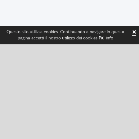
×
Questo sito utilizza cookies. Continuando a navigare in questa
pagina accetti il nostro utilizzo dei cookies
Più info
Seguici per avere tutte le ultime novità di Spritted
Facebook
Twitter
Pinterest
YouTube
Tiktok
Instagram
Categories
Classici
Azione