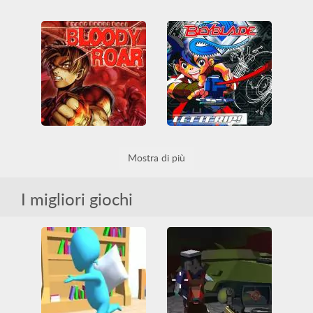
SuperTripLand
Bloody Roar 2: Bringer of New Age
3D
Abilità
Arena
3D
Arcade
Armi
Battle Royale
Arcade Classici
Arena
Divertenti
Friv
PlayStation
Friv Games
HTML5
Multiplayer
Sparatutto
Bloody Roar
Beyblade: Let it Rip!
Mostra di più
3D
Arcade
3D
Arcade
Arena
Arcade Classici
Arena
Campo di battaglia
PlayStation
Multiplayer
PlayStation
I migliori giochi