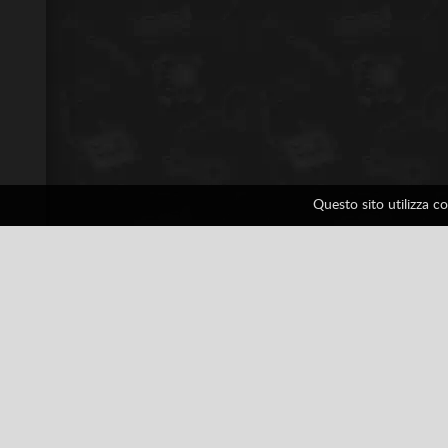
Questo sito utilizza c
Final Fight 2
1 voti
Arcade
Arcade Classici
Ninten