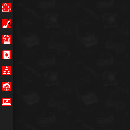
Puzzle
Ragazze
giochi-da-tavola
Casino
Multiplayer
Divertenti
Giochi IO