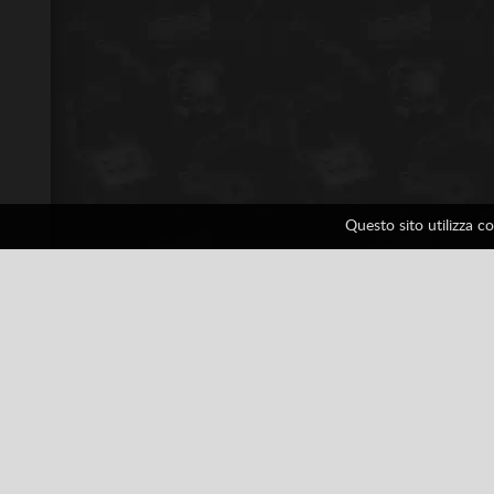
Questo sito utilizza c
Banjo Kazooie
1 voti
3D
Arcade Classici
Nintendo