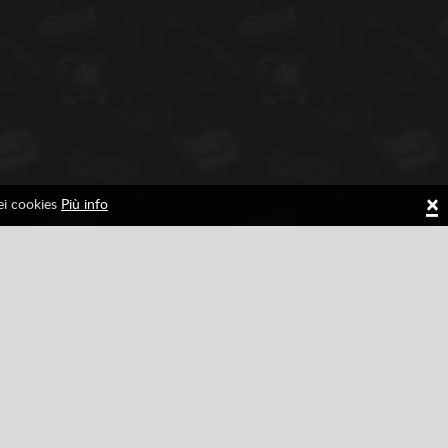
×
dei cookies
Più info