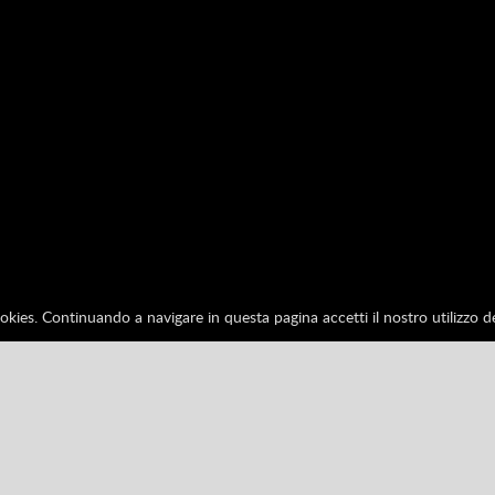
ookies. Continuando a navigare in questa pagina accetti il nostro utilizzo 
Ranking
Imprese
0%
Registrati e salva il punteggio
2
3
tamancathoni
1950
user437