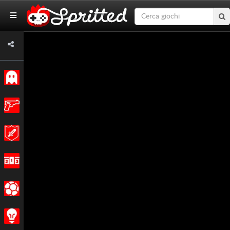
Classici
Azione
Avventura
Corsa
Sport
Strategia