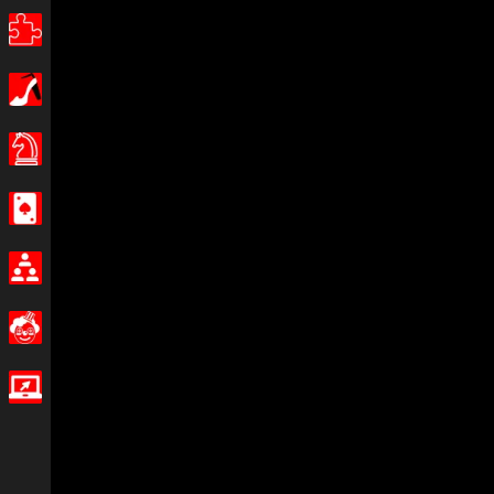
Puzzle
Ragazze
giochi-da-tavola
Casino
Multiplayer
Divertenti
Giochi IO