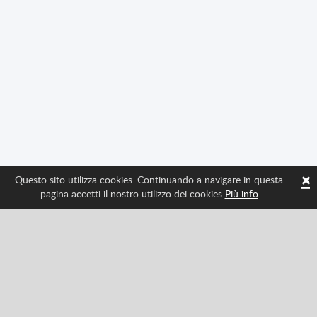
×
Questo sito utilizza cookies. Continuando a navigare in questa
pagina accetti il nostro utilizzo dei cookies
Più info
Seguici per avere tutte le ultime novità di Spritted
Facebook
Twitter
Pinterest
YouTube