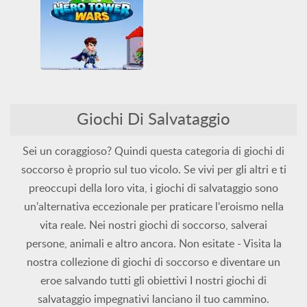
Tutti
Salti
Salvataggio
Tutti
Hero Tower Wars
Campo di battaglia
HTML5
Giochi Di Salvataggio
Logica
Salvataggio
WebGL
Sei un coraggioso? Quindi questa categoria di giochi di
soccorso è proprio sul tuo vicolo. Se vivi per gli altri e ti
preoccupi della loro vita, i giochi di salvataggio sono
un'alternativa eccezionale per praticare l'eroismo nella
vita reale. Nei nostri giochi di soccorso, salverai
persone, animali e altro ancora. Non esitate - Visita la
nostra collezione di giochi di soccorso e diventare un
eroe salvando tutti gli obiettivi I nostri giochi di
salvataggio impegnativi lanciano il tuo cammino.