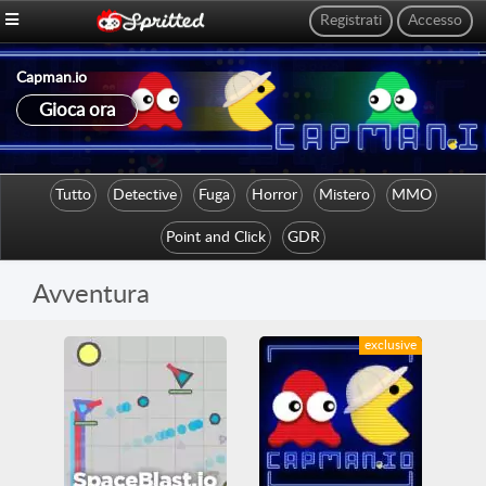
Registrati
Accesso
Capman.io
Gioca ora
Tutto
Detective
Fuga
Horror
Mistero
MMO
Point and Click
GDR
Avventura
exclusive