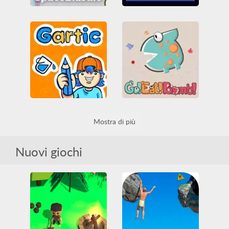
spaceblast.io
Capman.io
Abilità
Arcade
Guerra
Arcade
Casuali
IO games
MMO
IO games
MMO
Multiplayer
Shootem up
Multiplayer
Musica
Sparatutto
Tutti
Pacman
Tutti
Gartic
Mostra di più
GO! EAT BOMB!
Educativi
IO games
MMO
Multiplayer
Tutti
Casuali
IO games
MMO
Multiplayer
Tutti
Nuovi giochi