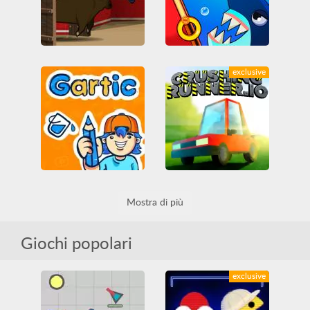
Power Pamplona
Save the Fish
exclusive
Divertenti
Friv
Arcade
Casuali
Friv Games
Fuga
Collezione
Fuga
HTML5
Ostacoli
HTML5
Logica
Ostacoli
WebGL
Gartic
Crushin Runner
Mostra di più
Educativi
IO games
Arcade
Casuali
MMO
Multiplayer
Tutti
IO games
MMO
Multiplayer
Tutti
Giochi popolari
exclusive