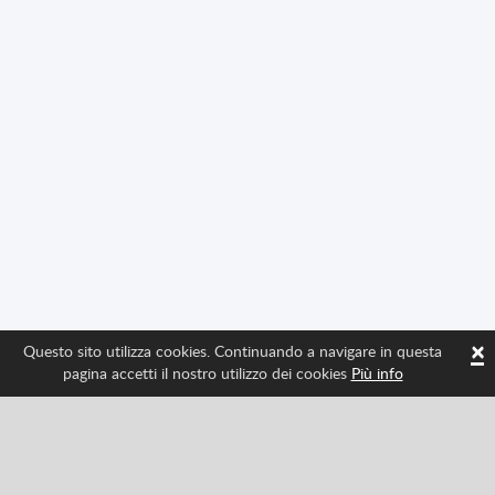
×
Questo sito utilizza cookies. Continuando a navigare in questa
pagina accetti il nostro utilizzo dei cookies
Più info
Seguici per avere tutte le ultime novità di Spritted
Facebook
Twitter