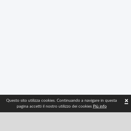
×
Questo sito utilizza cookies. Continuando a navigare in questa
pagina accetti il nostro utilizzo dei cookies
Più info
Seguici per avere tutte le ultime novità di Spritted