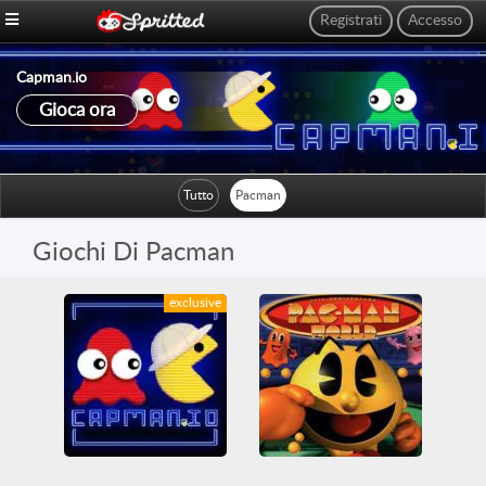
Registrati
Accesso
Capman.io
Gioca ora
Tutto
Pacman
Giochi Di Pacman
exclusive