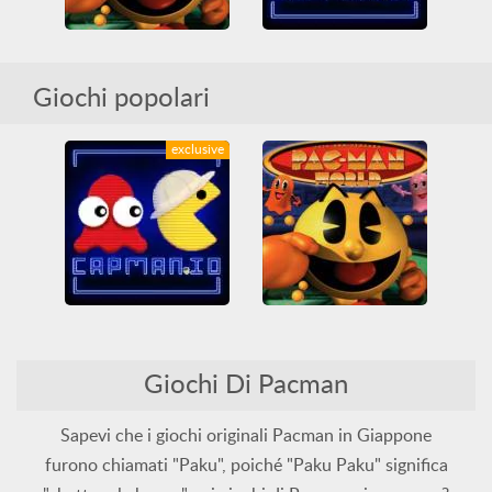
Capman.io
Pac-Man World
Giochi popolari
Arcade
Casuali
IO games
MMO
Abilità
Divertenti
Multiplayer
Musica
Pacman
PlayStation
Pacman
Tutti
exclusive
Capman.io
Pac-Man World
Arcade
Casuali
Giochi Di Pacman
IO games
MMO
Abilità
Divertenti
Multiplayer
Musica
Pacman
PlayStation
Pacman
Tutti
Sapevi che i giochi originali Pacman in Giappone
furono chiamati "Paku", poiché "Paku Paku" significa