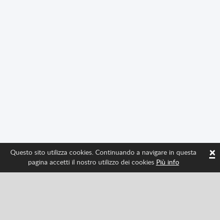
×
Questo sito utilizza cookies. Continuando a navigare in questa
pagina accetti il nostro utilizzo dei cookies
Più info
Seguici per avere tutte le ultime novità di Spritted
Facebook
Twitter