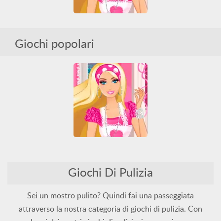
Giochi popolari
Barbie Party Cleanup
Barbie
Pulizia
Tutti
Giochi Di Pulizia
Barbie Party Cleanup
Barbie
Pulizia
Tutti
Sei un mostro pulito? Quindi fai una passeggiata
attraverso la nostra categoria di giochi di pulizia. Con