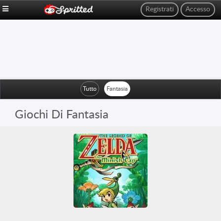
Registrati
Accesso
Tutto
Fantasia
Giochi Di Fantasia