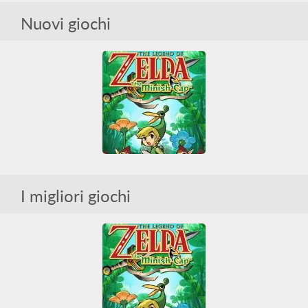
The Legend of Zelda: The Minish Cap
Nuovi giochi
Fantasia
Game Boy
Game Boy Advance
Progressi
Tutti
Zelda
The Legend of Zelda: The Minish Cap
I migliori giochi
Fantasia
Game Boy
Game Boy Advance
Progressi
Tutti
Zelda