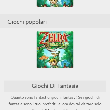
The Legend of Zelda: The Minish Cap
Giochi popolari
Fantasia
Game Boy
Game Boy Advance
Progressi
Tutti
Zelda
The Legend of Zelda: The Minish Cap
Fantasia
Game Boy
Giochi Di Fantasia
Game Boy Advance
Progressi
Tutti
Zelda
Quanto sono fantastici giochi fantasy? Se i giochi di
fantasia sono i tuoi preferiti, allora dovrai visitare solo