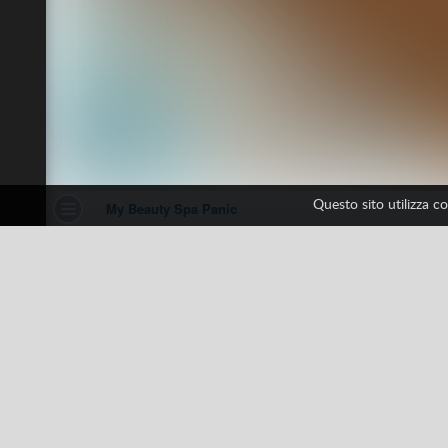
Questo sito utilizza c
My Beauty Spa Panic
1 voti
Bellezza
Servizi
Tutti