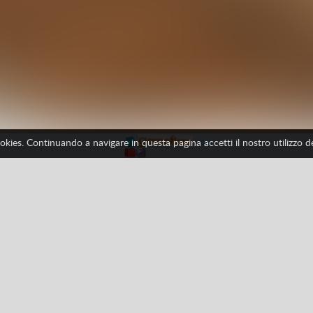
ookies. Continuando a navigare in questa pagina accetti il nostro utilizzo 
Facebook
Google
Pinterest