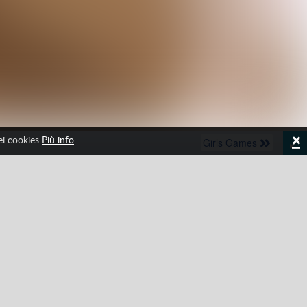
×
dei cookies
Più info