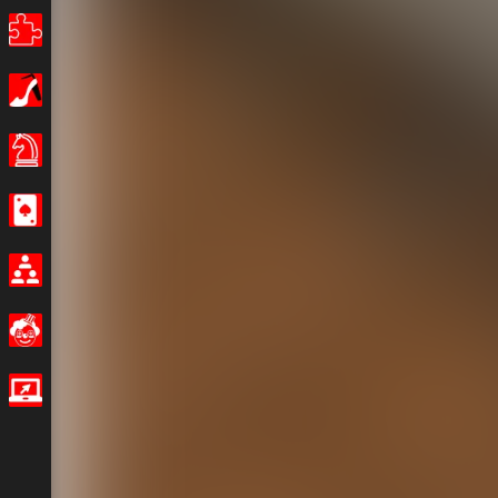
Puzzle
Ragazze
giochi-da-tavola
Casino
Multiplayer
Divertenti
Giochi IO