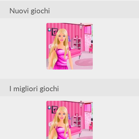
Nuovi giochi
Decorate Barbies Bedroom
Arredo
Barbie
Tutti
I migliori giochi
Decorate Barbies Bedroom
Arredo
Barbie
Tutti