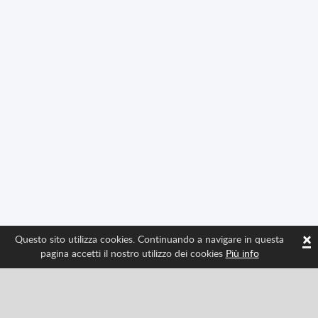
×
Questo sito utilizza cookies. Continuando a navigare in questa
pagina accetti il nostro utilizzo dei cookies
Più info
Seguici per avere tutte le ultime novità di Spritted