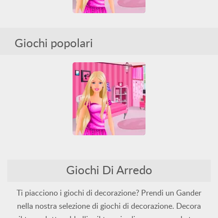
Giochi popolari
Decorate Barbies Bedroom
Arredo
Barbie
Tutti
Giochi Di Arredo
Decorate Barbies Bedroom
Arredo
Barbie
Tutti
Ti piacciono i giochi di decorazione? Prendi un Gander
nella nostra selezione di giochi di decorazione. Decora