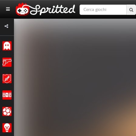
Classici
Azione
Avventura
Corsa
Sport
Strategia