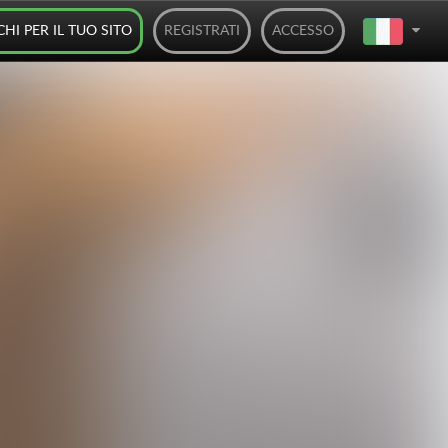
CHI PER IL TUO SITO
REGISTRATI
ACCESSO