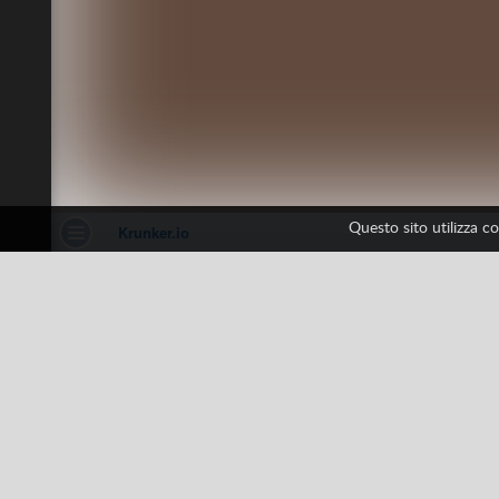
Questo sito utilizza c
Krunker
1 voti
3D
Cecchini
HTML5
IO ga