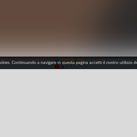
ookies. Continuando a navigare in questa pagina accetti il nostro utilizzo 
mes
Multiplayer
Sparatutto
Facebook
Google
Pinterest