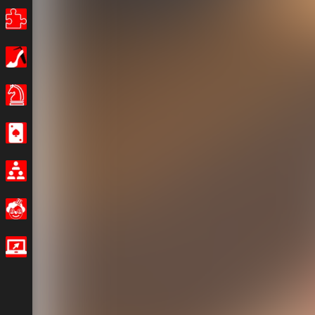
Puzzle
Ragazze
giochi-da-tavola
Casino
Multiplayer
Divertenti
Giochi IO