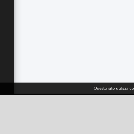
Questo sito utilizza c
Facebook
Twitter