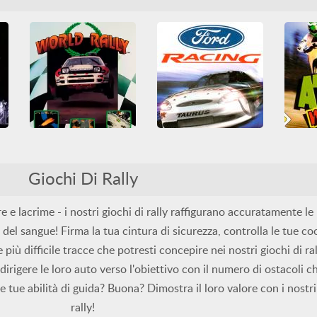
Corse
Casuali
Moto
Corse automobilistiche
Play
PlayStation
Rally
PlayStation
Rally
World Rally
Ford Racing
Arcade
Arcade Classici
Corsa
Giochi Di Rally
Corsa
Corse automobilistiche
Cas
i
Corse automobilistiche
PlayStation
Rally
Play
Rally
e lacrime - i nostri giochi di rally raffigurano accuratamente le 
del sangue! Firma la tua cintura di sicurezza, controlla le tue co
 più difficile tracce che potresti concepire nei nostri giochi di rall
i dirigere le loro auto verso l'obiettivo con il numero di ostacoli 
e tue abilità di guida? Buona? Dimostra il loro valore con i nostri
rally!