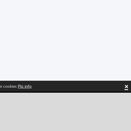
×
dei cookies
Più info
Tiktok
Instagram