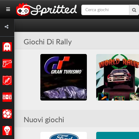
Giochi Di Rally
Classici
Azione
Avventura
Corsa
Gran Turismo
World Rally
Sport
Nuovi giochi
3D
Corsa
Arcade
Arcade Classici
Corse automobilistiche
Corsa
PlayStation
Rally
Tutti
Corse automobilistiche
Strategia
Rally