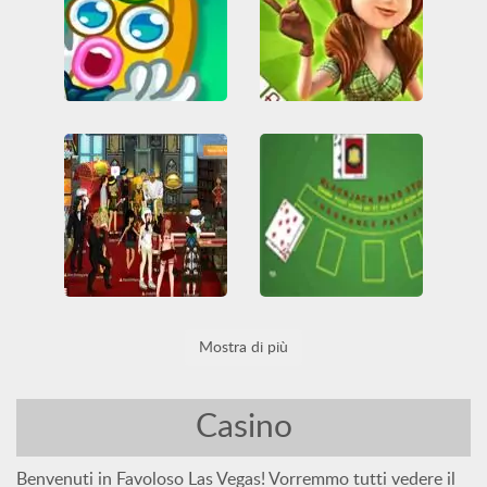
Banana Poker
Governor of Poker 3
Carte
Divertenti
Friv
Carte
Divertenti
Friv Games
HTML5
Multiplayer
Poker
Tutti
Juegos Friv
Poker
Tutti
Vegas World
Mostra di più
BlackJack
Blackjack
Carte
Divertenti
Multiplayer
Blackjack
Carte
Roulette
Social
Tutti
Divertenti
Tutti
Casino
Benvenuti in Favoloso Las Vegas! Vorremmo tutti vedere il