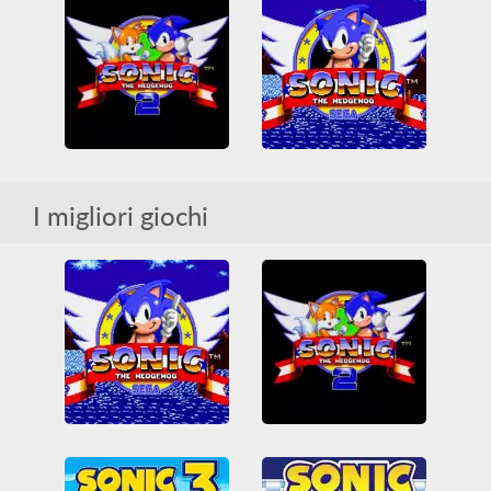
Arcade Classici
Genesis
Mega Drive
Game Boy Advance
Piattaforma
Sega
Sonic
Piattaforma
Sonic
Tutti
Tutti
Sonic the Hedgehog 2
Sonic The Hedgehog
I migliori giochi
Genesis
Mega Drive
Genesis
Mega Drive
Piattaforma
Sega
Sonic
Piattaforma
Sega
Sonic
Tutti
Tutti
Sonic The Hedgehog
Sonic the Hedgehog 2