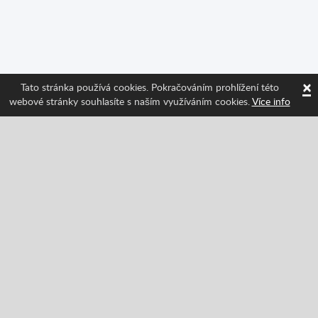
×
Tato stránka používá cookies. Pokračováním prohlížení této
webové stránky souhlasíte s naším využíváním cookies.
Více info
Sledujte nás a získávejte informace o nejnovějších
funkcích Spritted!
Facebook
Twitter
Pinterest
YouTube
Tiktok
Instagram
Categories