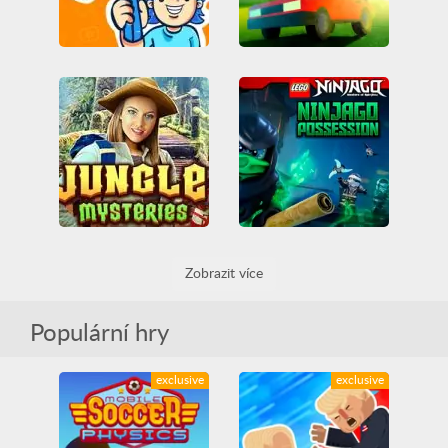
Crushin Runner
Gartic
All
Arkáda
Casual
All
IO hry
MMO
IO hry
MMO
Multiplayer
Vzdělávací
Multiplayer
Zobrazit více
Lego Ninjago Possession
Jungle Mysteries
All
Bojování
Dovednost
All
Lego
Ninja
Populární hry
exclusive
exclusive