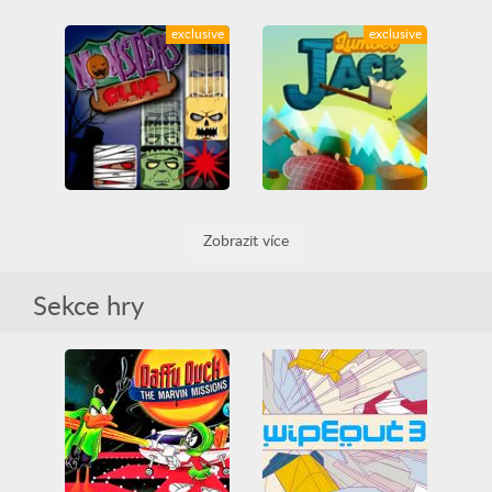
Sweet Crusher
Ride the Virus
exclusive
exclusive
All
Arkáda
Casual
All
Casual
Dovednost
Friv
Friv Games
Friv
Friv Games
Juegos Friv
Legrační
Juegos Friv
Legrační
Unblocked Games
Unblocked Games
Unblocked Games 66
Unblocked Games 66
Monsters Club
Lumber Jack
Zobrazit více
All
Casual
Friv
All
Casual
Dovednost
Friv Games
Juegos Friv
Friv
Friv Games
Legrační
Tetris
Juegos Friv
Legrační
Sekce hry
Unblocked Games
Unblocked Games
Unblocked Games 66
Unblocked Games 66