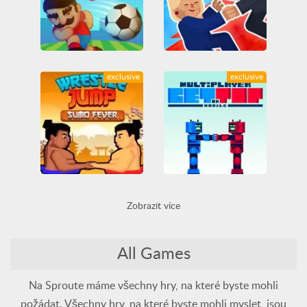
Soccer Physics Mobile
Trump on Top
exclusive
exclusive
All
Fotbal
Friv
All
Bojování
Friv
Friv Games
Fyzika
Friv Games
Juegos Friv
Juegos Friv
Legrační
Unblocked Games
Unblocked Games
Unblocked Games 66
Unblocked Games 66
Wrestle Jump: Sumo Fever
Get on Top Mobile
Zobrazit více
All
Bojování
Dovednost
All
Bojování
Friv
Friv
Friv Games
Friv Games
Juegos Friv
Juegos Friv
Unblocked Games
Unblocked Games
Unblocked Games 66
All Games
Unblocked Games 66
Na Sproute máme všechny hry, na které byste mohli
požádat. Všechny hry, na které byste mohli myslet, jsou