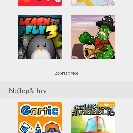
Daffy Duck - The Marvin Missions
Wipeout 3
3D
All
Arcade Classics
Arkáda
Game Boy
3D
All
Arcade Classics
Plošinovka
Arkáda
PlayStation
Cactus McCoy
Learn to Fly 3
Zobrazit více
3D
All
Arkáda
3D
All
Arkáda
Bojování
Casual
Casual
HTML5
Legrační
HTML5
Plošinovka
Létající
Vylepšit
Nejlepší hry
Střílení
exclusive