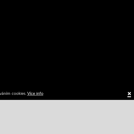
×
íváním cookies.
Více info
Hrajte na vašem webu
ávací