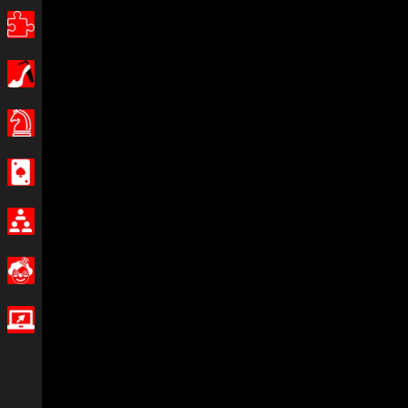
Puzzle
Dívky
Stolní hry
Kasino
Multiplayer
Legrační
IO hry