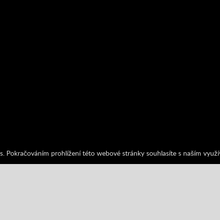
s. Pokračováním prohlížení této webové stránky souhlasíte s naším využ
s
uegos Friv
Logika
Unblocked Games
Unblocked Games 66
Vzděl