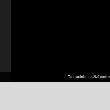
Tato stránka používá cookie
Labyrinth Adventure
1 hlasů
All
Děti
Friv
Friv Games
J