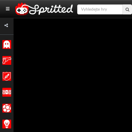
Klasický
Akce
Dobrodružství
Závodění
Sportovní
Strategie