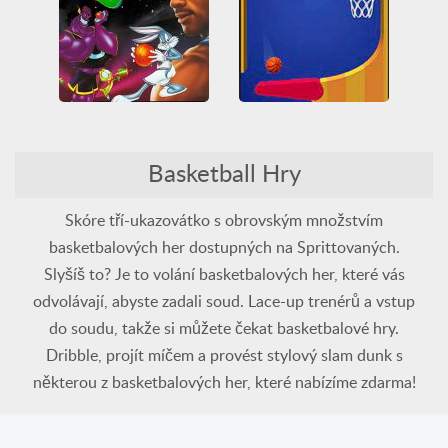
HTML5
Juegos Friv
HTML5
WebGL
Unblocked Games
Unblocked Games 66
Flipper Dunk 3D
3D
Arkáda
Basketball
Basketball Hry
Space Jam
Casual
Fyzika
HTML5
Legrační
Překážka
Basketball
PlayStation
WebGL
Skóre tří-ukazovátko s obrovským množstvím
basketbalových her dostupných na Sprittovaných.
Slyšíš to? Je to volání basketbalových her, které vás
odvolávají, abyste zadali soud. Lace-up trenérů a vstup
do soudu, takže si můžete čekat basketbalové hry.
Dribble, projít míčem a provést stylový slam dunk s
některou z basketbalových her, které nabízíme zdarma!