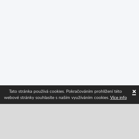
×
Tato stránka používá cookies. Pokračováním prohlížení této
webové stránky souhlasíte s naším využíváním cookies.
Více info
Sledujte nás a získávejte informace o nejnovějších
funkcích Spritted!
Facebook
Twitter