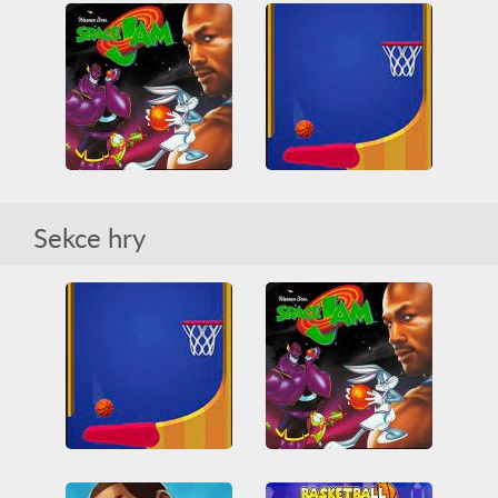
Basketball Legends 2020
Basketball io
All
Basketball
Dva-hráči
Friv
Friv Games
3D
All
Basketball
HTML5
Juegos Friv
HTML5
WebGL
Unblocked Games
Unblocked Games 66
Flipper Dunk 3D
Sekce hry
3D
Arkáda
Basketball
Space Jam
Casual
Fyzika
HTML5
Legrační
Překážka
Basketball
PlayStation
WebGL
Flipper Dunk 3D