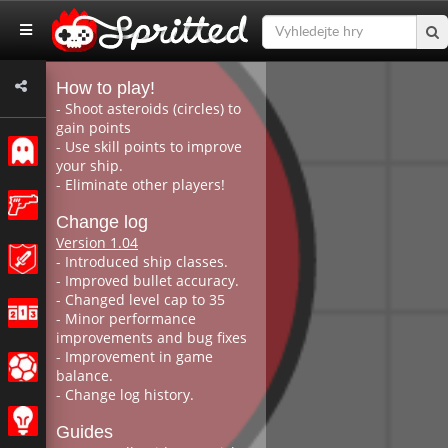
Klasický
Akce
Dobrodružství
Závodění
Sportovní
Strategie