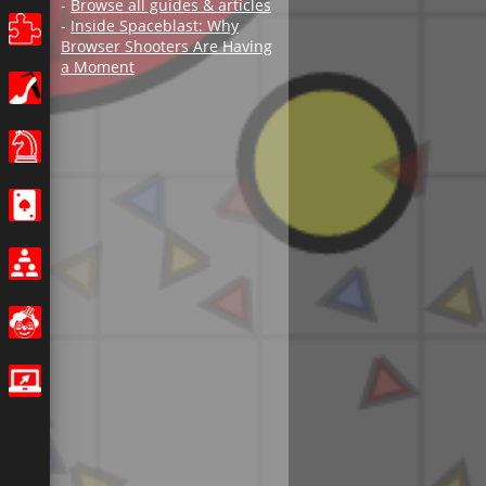
Puzzle
Dívky
Stolní hry
Kasino
Multiplayer
Legrační
IO hry