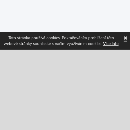
×
Tato stránka používá cookies. Pokračováním prohlížení této
webové stránky souhlasíte s naším využíváním cookies.
Více info
Sledujte nás a získávejte informace o nejnovějších
funkcích Spritted!
Facebook
Twitter
Pinterest
YouTube
Tiktok
Instagram
Categories