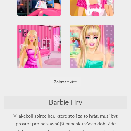
Barbie Be My Valentine
Barbie Party Cleanup
All
Barbie
Datování
All
Barbie
Čištění
Barbie Real Makeover
Zobrazit více
All
Barbie
Decorate Barbies Bedroom
Beauty Centrum
Make Up
All
Barbie
Zdobení
Barbie Hry
V jakékoli sbírce her, které stojí za to hrát, musí být
prostor pro nejslavnější panenku všech dob. Zde