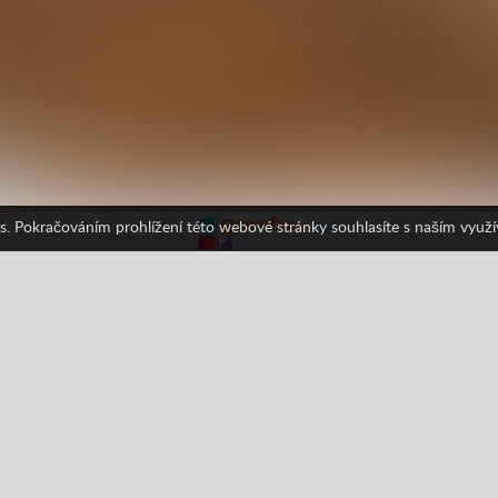
s. Pokračováním prohlížení této webové stránky souhlasíte s naším využ
Facebook
Google
Pinterest