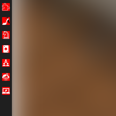
Puzzle
Dívky
Stolní hry
Kasino
Multiplayer
Legrační
IO hry