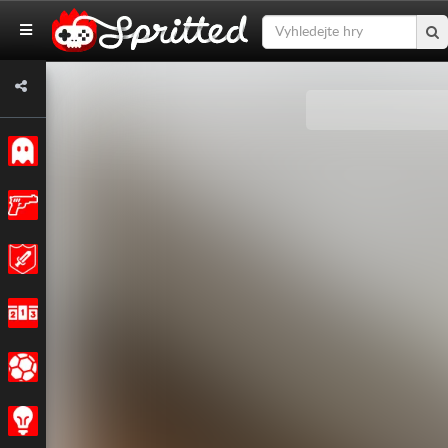
Klasický
Akce
Dobrodružství
Závodění
Sportovní
Strategie