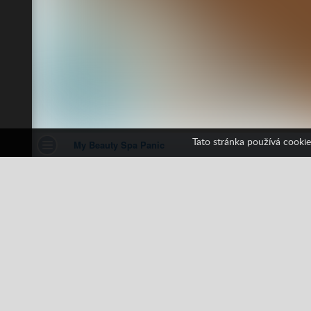
Tato stránka používá cookie
My Beauty Spa Panic
1 hlasů
All
Beauty Centrum
Servis