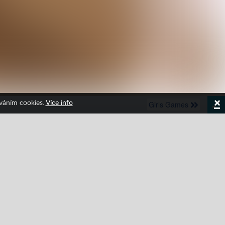
×
íváním cookies.
Více info