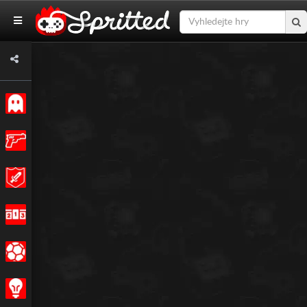
Klasický
Akce
Dobrodružství
Závodění
Sportovní
Strategie