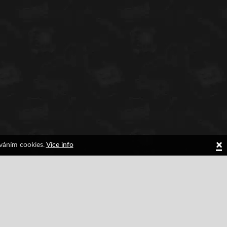
×
íváním cookies.
Více info
Válka