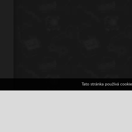
Tato stránka používá cookie
Carboom
4 hlasů
All
Arkáda
Auto
Bojování