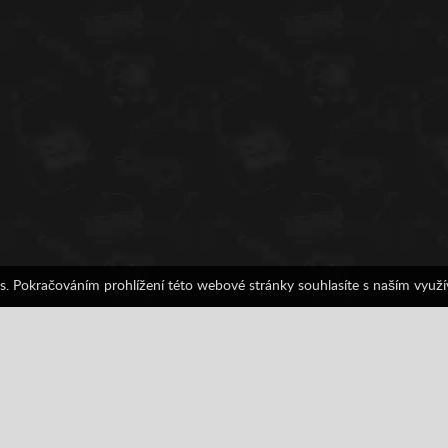
s. Pokračováním prohlížení této webové stránky souhlasíte s naším využ
Dovednost
IO hry
MMO
Multiplayer
Shoot em up
Střílení