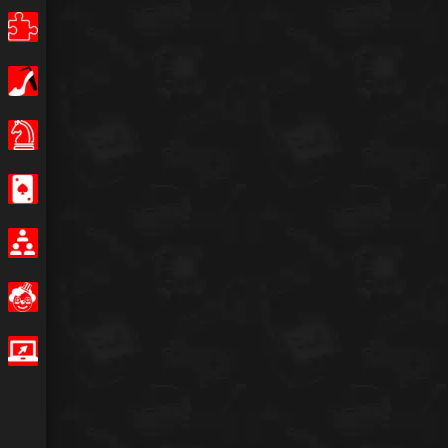
Puzzle
Dívky
Stolní hry
Kasino
Multiplayer
Legrační
IO hry