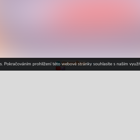
s. Pokračováním prohlížení této webové stránky souhlasíte s naším využ
ání
Vaření
Facebook
Google
Pinterest