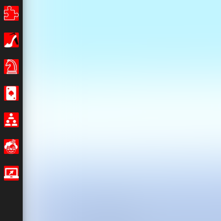
Puzzle
Dívky
Stolní hry
Kasino
Multiplayer
Legrační
IO hry