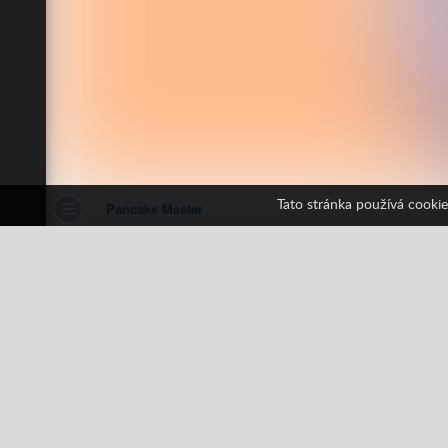
Tato stránka používá cookie
Pancake Master
1 hlasů
All
HTML5
Legrační
Pozorov