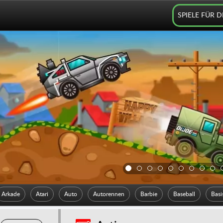
SPIELE FÜR 
Arkade
Atari
Auto
Autorennen
Barbie
Baseball
Basi
ig
Bowling
Brettspiele
Dating
Dekoration
Digimon
D