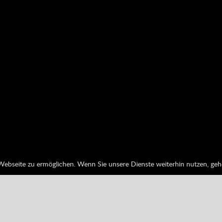
 Webseite zu ermöglichen. Wenn Sie unsere Dienste weiterhin nutzen, geh
Ranking
Erfolge
0%
Registriere dich, um Bewertungen abzugeben