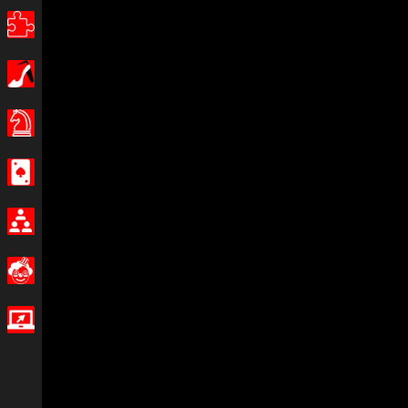
Puzzle
Mädchen
Brettspiele
Casino
Multiplayer
Lustig
IO Spiele