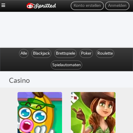
Konto erstellen
Anmelden
Alle
Blackjack
Brettspiele
Poker
Roulette
Spielautomaten
Casino