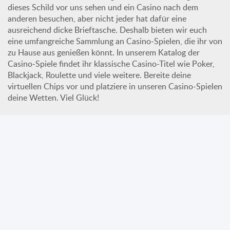
dieses Schild vor uns sehen und ein Casino nach dem
anderen besuchen, aber nicht jeder hat dafür eine
ausreichend dicke Brieftasche. Deshalb bieten wir euch
eine umfangreiche Sammlung an Casino-Spielen, die ihr von
zu Hause aus genießen könnt. In unserem Katalog der
Casino-Spiele findet ihr klassische Casino-Titel wie Poker,
Blackjack, Roulette und viele weitere. Bereite deine
virtuellen Chips vor und platziere in unseren Casino-Spielen
deine Wetten. Viel Glück!