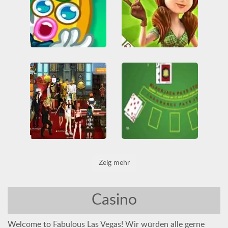
Banana Poker
Governor of Poker 3
Alle
Friv
Friv Games
HTML5
Juegos Friv
Alle
Karten
Lustig
Karten
Lustig
Poker
Multiplayer
Poker
Vegas World
Zeig mehr
BlackJack
Alle
Blackjack
Karten
Lustig
Multiplayer
Alle
Blackjack
Karten
Roulette
Sozial
Lustig
Casino
Welcome to Fabulous Las Vegas! Wir würden alle gerne