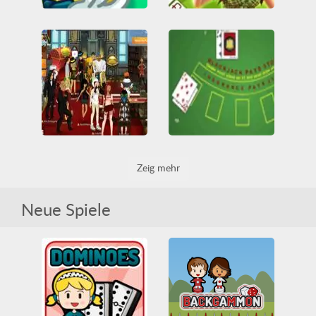
Banana Poker
Governor of Poker 3
Alle
Friv
Friv Games
HTML5
Juegos Friv
Alle
Karten
Lustig
Karten
Lustig
Poker
Multiplayer
Poker
Vegas World
Zeig mehr
BlackJack
Alle
Blackjack
Karten
Lustig
Multiplayer
Alle
Blackjack
Karten
Roulette
Sozial
Lustig
Neue Spiele