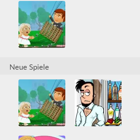
Real Wedding Braids
Bartender: The Wedding
Alle
Hochzeit
Alle
Hochzeit
HTML5
Schönheitssalon
Lustig
Neue Spiele
Wedding Fiasco
Alle
Hochzeit
Lustig