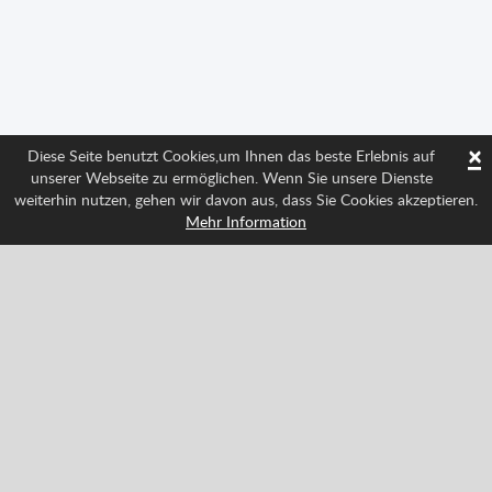
×
Diese Seite benutzt Cookies,um Ihnen das beste Erlebnis auf
unserer Webseite zu ermöglichen. Wenn Sie unsere Dienste
weiterhin nutzen, gehen wir davon aus, dass Sie Cookies akzeptieren.
Mehr Information
Folge uns und weiß über alle Neuigkeiten Bescheid
Facebook
Twitter
Pinterest
YouTube
Tiktok
Instagram