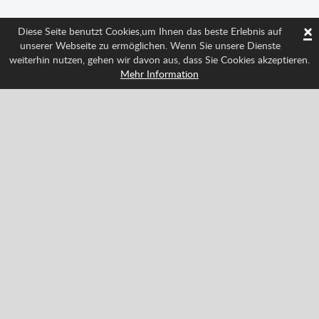
×
Diese Seite benutzt Cookies,um Ihnen das beste Erlebnis auf
unserer Webseite zu ermöglichen. Wenn Sie unsere Dienste
weiterhin nutzen, gehen wir davon aus, dass Sie Cookies akzeptieren.
Mehr Information
Folge uns und weiß über alle Neuigkeiten Bescheid
Facebook
Twitter
Pinterest
YouTube
Tiktok
Instagram
Categories
Action
Klassiker
Abenteuer