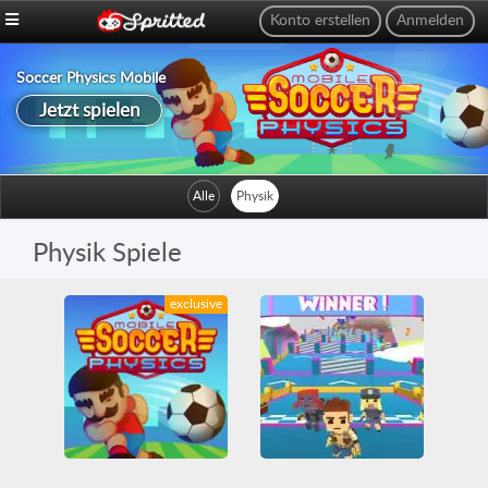
Konto erstellen
Anmelden
Soccer Physics Mobile
Jetzt spielen
Alle
Physik
Physik Spiele
exclusive