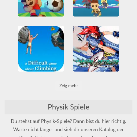
Soccer Physics Mobile
Fall Boys Ultimate Race Tournament
Alle
FreigeschalteteSpiele
3D
Alle
Arkade
Friv
Friv
Friv Games
Fußball
Friv Games
Hindernisse
Juegos Friv
Lustig
Juegos Friv
Physik
Physik
WebGL
Unblocked Games 66
A Difficult Game About Climbing
Psychic Force 2
Zeig mehr
3D
Alle
Arena
Arkade
Gelegenheits-Spiele
Gelegenheits-Spiele
Hindernisse
HTML5
Kämpfen
Klassische Arkade
Lustig
Physik
Physik
PlayStation
Physik Spiele
Point and Click
Du stehst auf Physik-Spiele? Dann bist du hier richtig.
Warte nicht länger und sieh dir unseren Katalog der