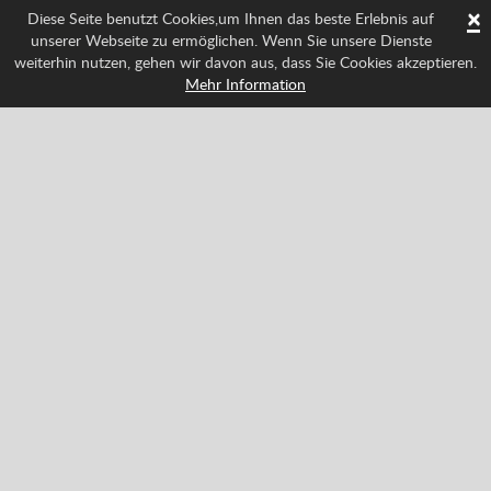
×
Diese Seite benutzt Cookies,um Ihnen das beste Erlebnis auf
unserer Webseite zu ermöglichen. Wenn Sie unsere Dienste
weiterhin nutzen, gehen wir davon aus, dass Sie Cookies akzeptieren.
Mehr Information
Folge uns und weiß über alle Neuigkeiten Bescheid
Facebook
Twitter
Pinterest
YouTube
Tiktok
Instagram
Categories
Action
Klassiker
Abenteuer