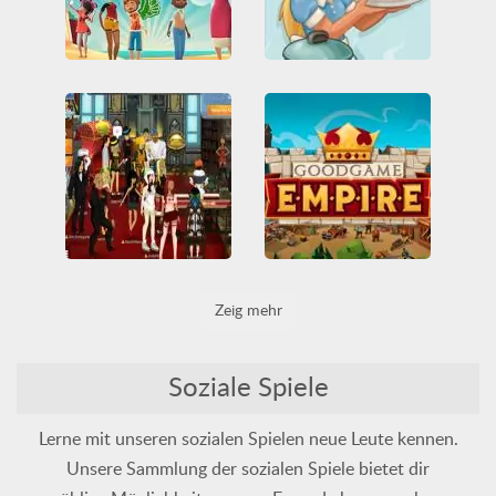
Hotel Hideaway
Goodgame Café
Alle
FreigeschalteteSpiele
Friv
Friv Games
HTML5
Alle
Lustig
Multiplayer
Juegos Friv
Lustig
Service
Sozial
Mode
Sozial
Unblocked Games 66
Vegas World
Goodgame Empire
Zeig mehr
Alle
Blackjack
Karten
Basisverteidigung
Bauen
Lustig
Multiplayer
HTML5
Multiplayer
Roulette
Sozial
Sozial
Soziale Spiele
Lerne mit unseren sozialen Spielen neue Leute kennen.
Unsere Sammlung der sozialen Spiele bietet dir