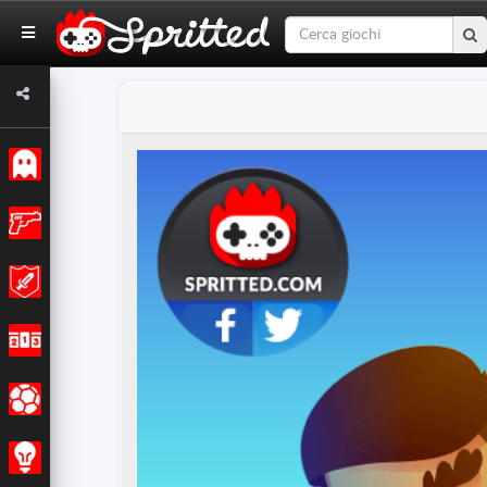
Classici
Azione
Avventura
Corsa
Sport
Strategia