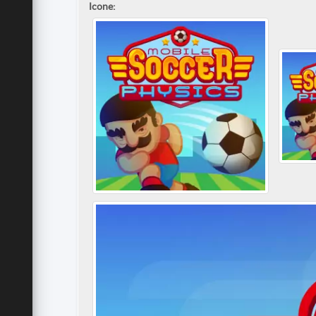
Icone: