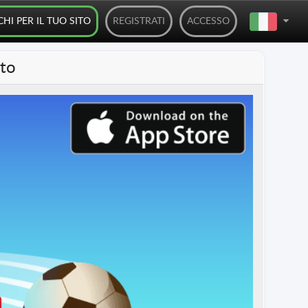
CHI PER IL TUO SITO
REGISTRATI
ACCESSO
ito