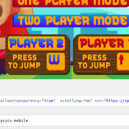
 allowtransparency
=
"true"
scrolling
=
"no"
src
=
"https://s
hysics-mobile