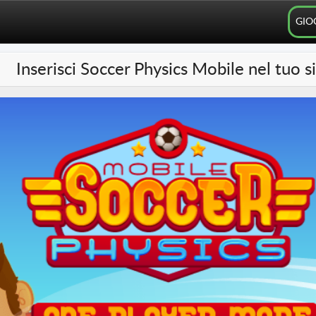
GIO
Inserisci Soccer Physics Mobile nel tuo s