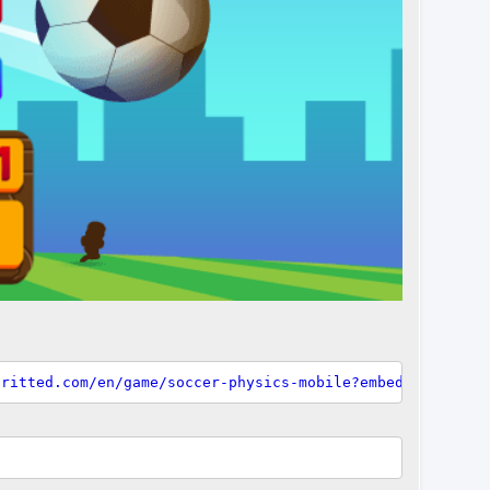
pritted.com/en/game/soccer-physics-mobile?embed"
width
=
"