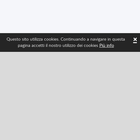
×
Questo sito utilizza cookies. Continuando a navigare in questa
pagina accetti il nostro utilizzo dei cookies
Più info
Seguici per avere tutte le ultime novità di Spritted
Facebook
Twitter
Pinterest
YouTube
Tiktok
Instagram
Categories