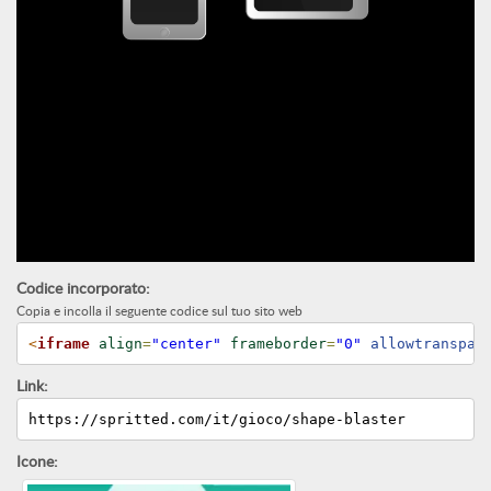
Codice incorporato:
Copia e incolla il seguente codice sul tuo sito web
<
iframe
align
=
"center"
frameborder
=
"0"
 allowtranspar
Link:
https://spritted.com/it/gioco/shape-blaster
Icone: