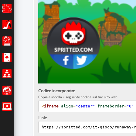
Puzzle
Ragazze
giochi-da-tavola
Casino
Multiplayer
Divertenti
Codice incorporato:
Copia e incolla il seguente codice sul tuo sito web
<
iframe
align
=
"center"
frameborder
=
"0"
Giochi IO
Link:
https://spritted.com/it/gioco/runaway-