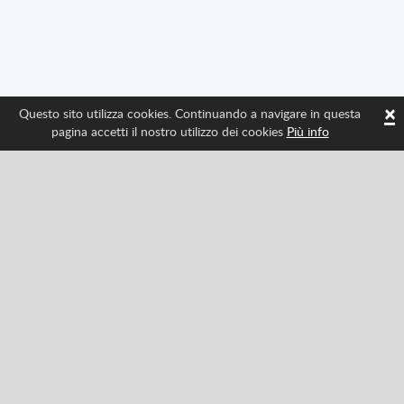
×
Questo sito utilizza cookies. Continuando a navigare in questa
pagina accetti il nostro utilizzo dei cookies
Più info
Seguici per avere tutte le ultime novità di Spritted
Facebook
Twitter
Pinterest
YouTube
Tiktok
Instagram
Categories