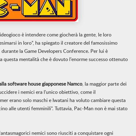
ideogioco è intendere come giocherà la gente, le loro
simarsi in loro”, ha spiegato il creatore del famosissimo
 durante la Game Developers Conference. Per lui è
e a questa mentalità che è dovuto l'enorme successo ottenuto
 dalla software house giapponese Namco
, la maggior parte dei
uccidere i nemici era l'unico obiettivo, come il
amer erano solo maschi e Iwatani ha voluto cambiare questa
ino alle utenti femminili". Tuttavia, Pac-Man non è mai stato
fantasmagorici nemici sono riusciti a conquistare ogni