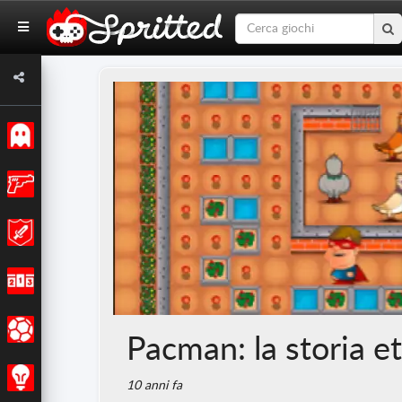
Classici
Azione
Avventura
Corsa
Sport
Pacman: la storia e
Strategia
10 anni fa