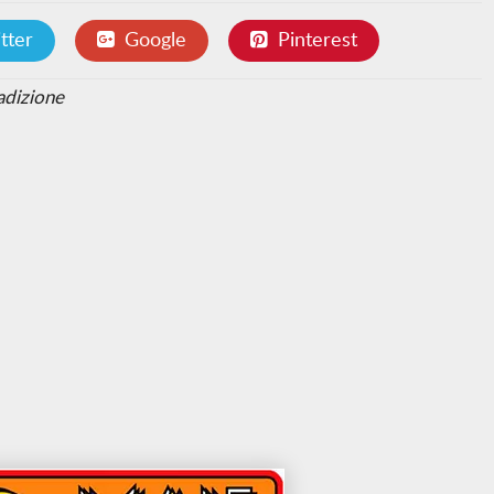
tter
Google
Pinterest
radizione