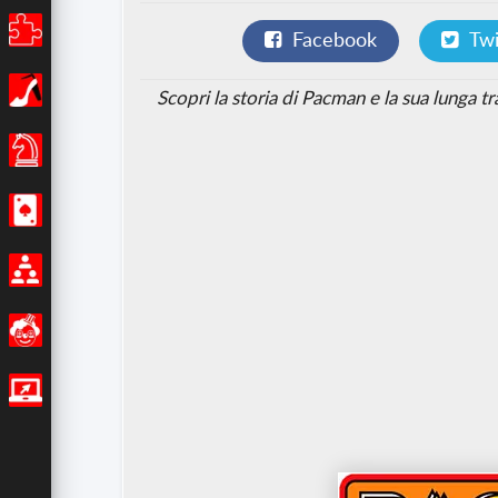
Puzzle
Facebook
Twi
Ragazze
Scopri la storia di Pacman e la sua lunga t
giochi-da-tavola
Casino
Multiplayer
Divertenti
Giochi IO