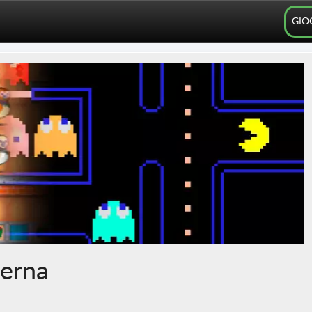
GIO
terna