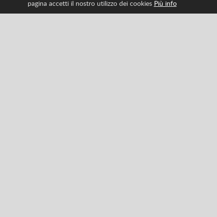
pagina accetti il nostro utilizzo dei cookies
Più info
Seguici per avere tutte le ultime novità di Spritted
Facebook
Twitter
Pinterest
YouTube
Tiktok
Instagram
Categories
Classici
Azione
Avventura
Corsa
Sport
Strategia