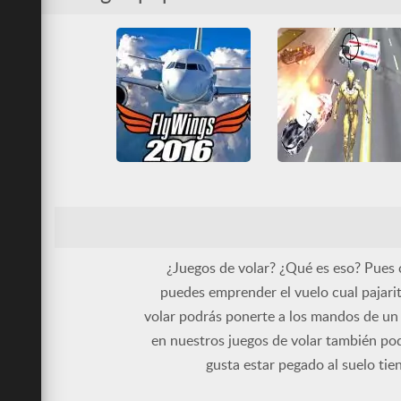
HTML5
Juegos IO
HTML5
Juegos Friv
Multijugador
Todos
Simulación
Todos
Vol
Volar
WebGL
WebGL
Flight Simulator Flywings 2016
Super Crime Steel War Hero
3D
Friv
Friv Games
3D
Destruir
Friv
HTML5
Juegos Friv
Friv Games
HTML5
Simulación
Todos
Volar
Juegatu
Juegos Friv
WebGL
Lucha
Superhéroes
Todos
¿Juegos de volar? ¿Qué es eso? Pues 
Unblocked Games 66
Vol
WebGL
puedes emprender el vuelo cual pajarit
volar podrás ponerte a los mandos de un 
en nuestros juegos de volar también podr
gusta estar pegado al suelo tie