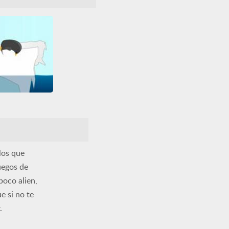
tidos
HTML5
Todos
Volar
earn To Fly
tidos
Mejoras
Volar
los que
uegos de
poco alien,
e si no te
.