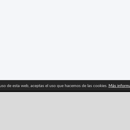
 uso de esta web, aceptas el uso que hacemos de las cookies.
Más inform
Síguenos y entérate de las últimas novedades de Spritte
Pinterest
YouTube
Categorías