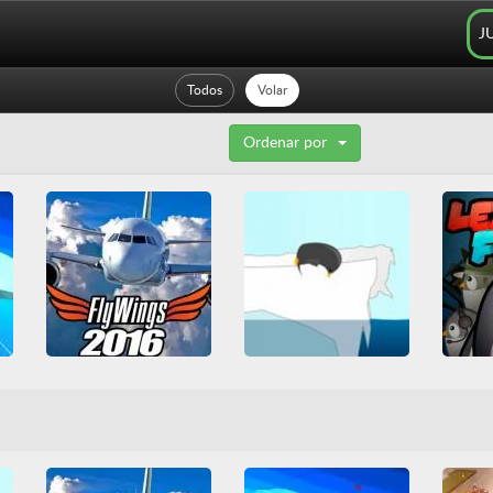
J
Todos
Volar
Ordenar por
Flight Simulator Flywings 2016
Le
Learn To Fly
3D
Friv
Friv Games
3D
HTML5
Juegos Friv
Divertidos
Mejoras
Diver
Simulación
Todos
Volar
Volar
Mejoras
WebGL