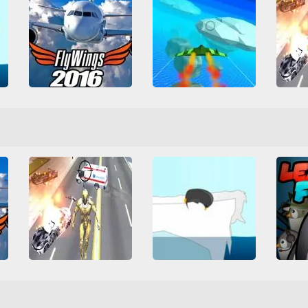
Flight Simulator Flywings 2016
SkyWars io
3D
Friv
Friv Games
3D
Disparos
Guerra
3D
HTML5
Juegos Friv
HTML5
Juegos IO
Friv 
Simulación
Todos
Volar
Multijugador
Todos
Juega
WebGL
Volar
WebGL
Lucha
Unblock
s 2016
Super Crime Steel War Hero
Le
Learn To Fly
3D
Destruir
Friv
3D