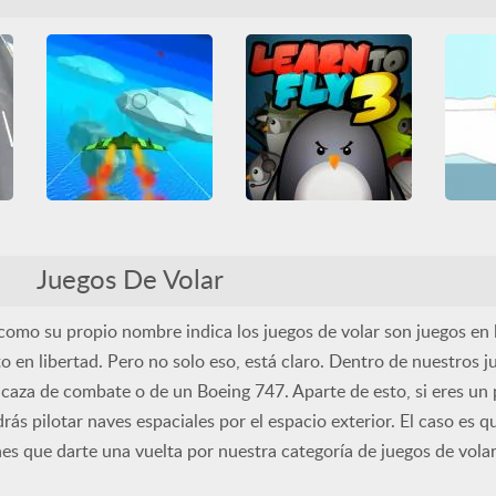
Friv Games
HTML5
Divertidos
Mejoras
Diver
ar
Juegatu
Juegos Friv
Volar
Mejoras
Lucha
Superhéroes
Todos
Unblocked Games 66
Volar
WebGL
SkyWars io
Learn to Fly 3
L
3D
Disparos
Guerra
3D
Arcade
Casual
Juegos De Volar
HTML5
Juegos IO
Divertidos
HTML5
Diver
Multijugador
Todos
Mejoras
Todos
Volar
Volar
WebGL
como su propio nombre indica los juegos de volar son juegos en 
ar
o en libertad. Pero no solo eso, está claro. Dentro de nuestros j
caza de combate o de un Boeing 747. Aparte de esto, si eres un 
ás pilotar naves espaciales por el espacio exterior. El caso es qu
nes que darte una vuelta por nuestra categoría de juegos de volar