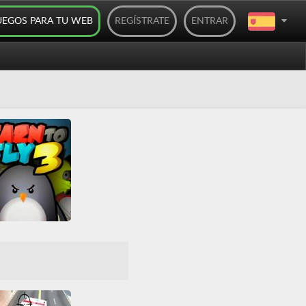
UEGOS PARA TU WEB
REGÍSTRATE
ENTRAR
arn to Fly 3
Arcade
Casual
tidos
HTML5
Todos
Volar