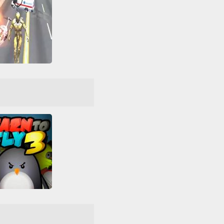
Super Crime Steel War Hero
Destruir
Friv
Games
HTML5
tu
Juegos Friv
Superhéroes
Todos
ed Games 66
Volar
WebGL
arn to Fly 3
Arcade
Casual