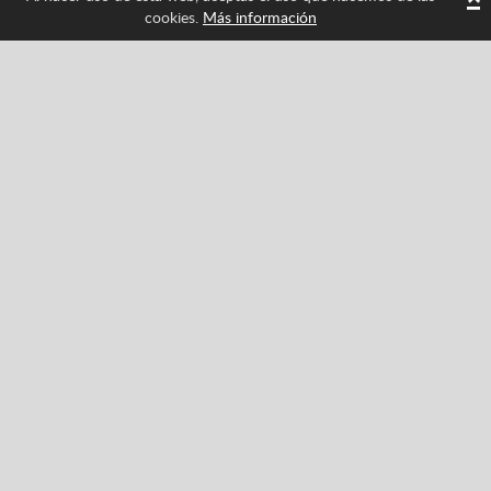
cookies.
Más información
Síguenos y entérate de las últimas novedades de
Spritted
Facebook
Twitter
Pinterest
YouTube
Tiktok
Instagram
Categorías
Acción
Clásicos
Aventuras
Carreras
Deportes
Estrategia