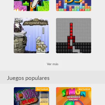
Tetris DX
Tetris DS
Clásicos Arcade
Game Boy
Clásicos Arcade
Nintendo
Game Boy Color
Lógica
Nintendo DS
Tetris
Nintendo
Tetris
Todos
Todos
99 Bricks: Legend of Garry
TetriSnake
Ver más
Construcción
Friv
Divertidos
Friv
Friv Games
Juegos Friv
Friv Games
Juegos Friv
Tetris
Todos
Tetris
Todos
Juegos populares
exclusive
exclusive