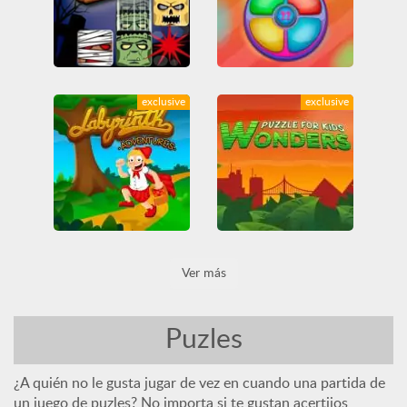
Monsters Club
Simon Memorize
exclusive
exclusive
Casual
Divertidos
Friv
Educativos
Friv
Friv Games
Juegatu
Friv Games
Infantiles
Juegos Friv
Tetris
Juegatu
Juegos Friv
Todos
Lógica
Todos
Unblocked Games 66
Unblocked Games 66
Labyrinth Adventures
Puzzle for kids: Wonders
Ver más
Educativos
Friv
Educativos
Friv
Friv Games
Infantiles
Friv Games
Infantiles
Juegatu
Juegos Friv
Juegatu
Juegos Friv
Lógica
Todos
Lógica
Todos
Puzles
Unblocked Games 66
Unblocked Games 66
¿A quién no le gusta jugar de vez en cuando una partida de
un juego de puzles? No importa si te gustan acertijos