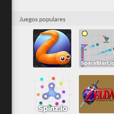
spaceblast.io
Crushin Runner
Arcade
Disparos
Arcade
Casual
Guerra
Habilidad
Juegos IO
MMO
Juegos IO
MMO
Multijugador
Todos
Juegos populares
Multijugador
Shoot em u
Todos
spaceblast.io
slither.io
Arcade
Disparos
Guerra
Habilidad
Juegos IO
MMO
Juegos IO
MMO
Multijugador
Todos
Multijugador
Shoot em u
Todos