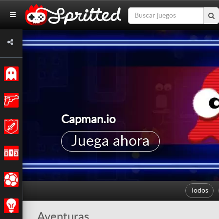
Clásicos
Acción
Capman.io
Aventuras
Juega ahora
Carreras
Deportes
Todos
Estrategia
Aventuras