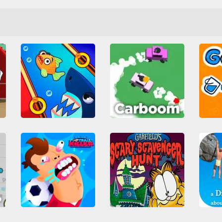
Arcade
Casual
Friv
Arcade
Casual
Escape
Arcad
L5
Friv Games
Fútbol
HTML5
Lógica
Platafo
HTML5
Obstáculos
Obstáculos
Recolección
Point and Click
Carboom
Save the Fish
Arcade
Coches
v
Arcade
Casual
Escape
Educat
Disparos
Guerra
HTML5
Lógica
MMO
Habilidad
Juegos IO
Obstáculos
Recolección
Lucha
MMO
Multijugador
Shoot em up
Todos