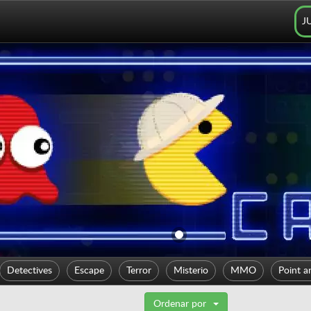
J
Detectives
Escape
Terror
Misterio
MMO
Point a
Ordenar por