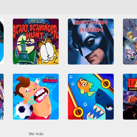
Habilidad
Juegos IO
Todos
Mult
Lucha
MMO
Multijugador
Shoot em up
Todos
 Climbing
Garfield's Scary Scavenger Hunt
Batman & Robin
Buscar Objetos
Captura
3D
Campo de Batalla
Casual
Divertidos
Friv
Coches
Misterio
Diverti
ck
Friv Games
HTML5
PlayStation
RPG
Reco
Point and Click
Football Killer
Save the Fish
Ver más