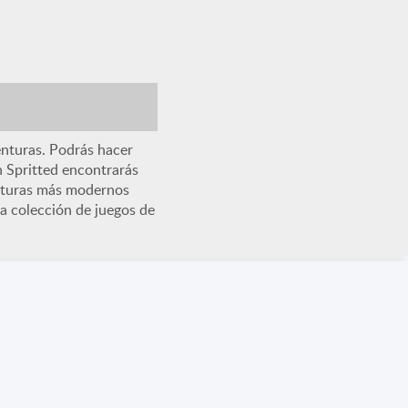
 EAT BOMB!
Juegos IO
MMO
ijugador
Todos
enturas. Podrás hacer
En Spritted encontrarás
enturas más modernos
a colección de juegos de