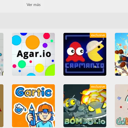
Football Killer
Garfield's Scary Scavenger Hunt
Ver más
Arcade
Casual
Friv
Buscar Objetos
Captura
3D
C
Friv Games
Fútbol
Casual
Divertidos
Friv
Fís
HTML5
Obstáculos
Friv Games
HTML5
Obstácu
p
Point and Click
Point and Click
exclusive
Capman.io
exclusive
agar.io
Arcade
Casual
Dispa
Juegos IO
MMO
Juegos IO
MMO
MMO
Multijugador
Música
Multijugador
Todos
p
Pacman
Todos