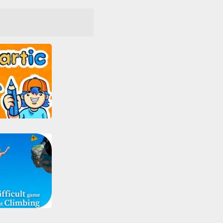
e
Obstáculos
rmas
PlayStation
RPG
Gartic
ivos
Juegos IO
Multijugador
Todos