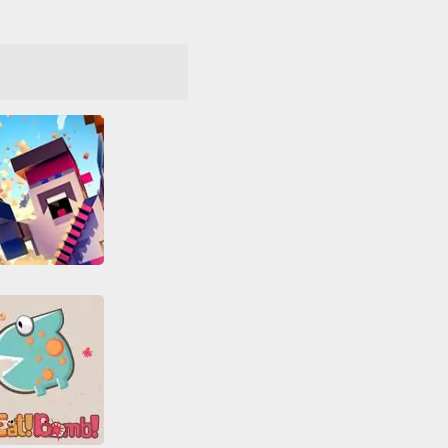
A Difficult Game About Climbing
asual
Divertidos
ica
HTML5
los
Point and Click
Todos
squadd.io
ros
Juegos IO
Multijugador
Todos