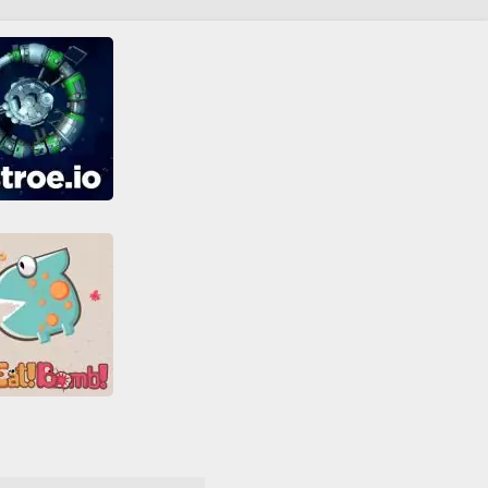
Astroe.io
ade
Disparos
ra
Habilidad
os IO
MMO
ador
Shoot em up
Todos
 EAT BOMB!
Juegos IO
MMO