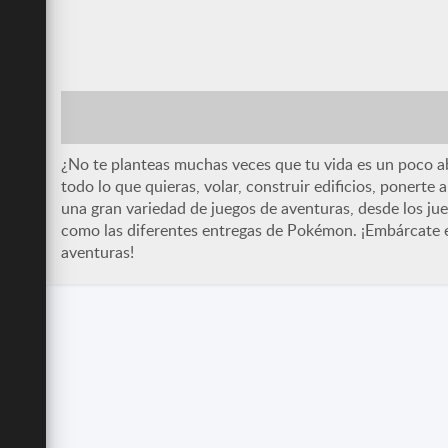
spinz.io
The L
Casual
Guerra
3D
Nintendo
Juegos IO
Lucha
MMO
Nintendo 64
RPG
Multijugador
Todos
Todos
Zelda
¿No te planteas muchas veces que tu vida es un poco ab
todo lo que quieras, volar, construir edificios, ponerte
una gran variedad de juegos de aventuras, desde los j
como las diferentes entregas de Pokémon. ¡Embárcate e
aventuras!