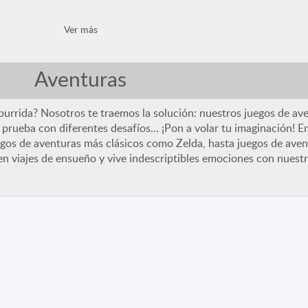
egend of Zelda: Ocarina of Time
Gartic
Bombot.io
Ver más
GO!
Educativos
Juegos IO
Arcade
Casual
Guerra
MMO
Multijugador
Juegos IO
MMO
Casual
Todos
Multijugador
Todos
Mult
Aventuras
urrida? Nosotros te traemos la solución: nuestros juegos de av
 a prueba con diferentes desafíos… ¡Pon a volar tu imaginación! 
uegos de aventuras más clásicos como Zelda, hasta juegos de av
n viajes de ensueño y vive indescriptibles emociones con nuestr