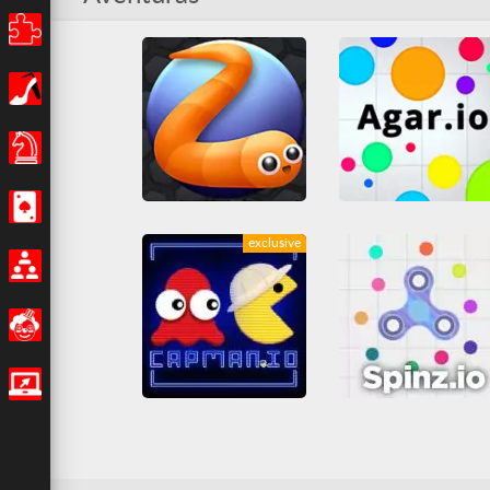
Puzles
Chicas
Juegos de Mesa
Casino
exclusive
slither.io
agar.io
Multijugador
Juegos IO
MMO
Juegos IO
MMO
Multijugador
Todos
Multijugador
Todos
Divertidos
Juegos IO
Capman.io
spinz.io
Arcade
Casual
Casual
Guerra
Juegos IO
MMO
Juegos IO
Lucha
MM