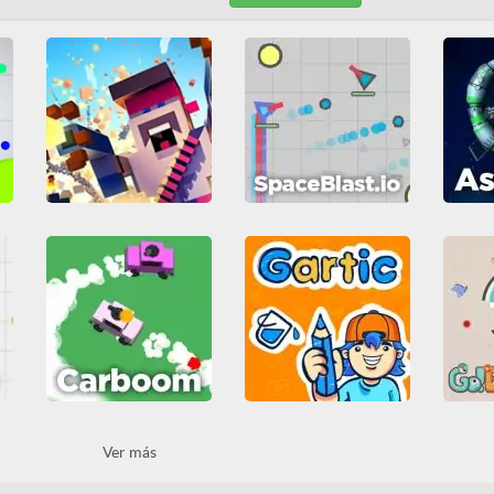
spaceblast.io
squadd.io
Arcade
Disparos
Arc
Disparos
Juegos IO
Guerra
Habilidad
Guer
MMO
Multijugador
Juegos IO
MMO
Jueg
Todos
Multijugador
Shoot em up
Multijug
Todos
Carboom
Gartic
Ver más
GO!
Arcade
Coches
Educativos
Juegos IO
Disparos
Guerra
O
MMO
Multijugador
Casual