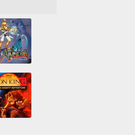
ijugador
Todos
Alundra
dos
Obstáculos
lección
RPG
Disney's The Lion King - Simba's Mighty Adventure