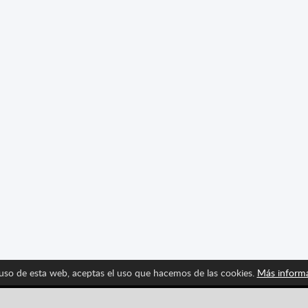
 uso de esta web, aceptas el uso que hacemos de las cookies.
Más inform
Síguenos y entérate de las últimas novedades de Spritte