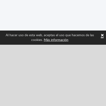
×
Al hacer uso de esta web, aceptas el uso que hacemos de las
cookies.
Más información
Síguenos y entérate de las últimas novedades de
Spritted
Facebook
Twitter
Pinterest
YouTube
Tiktok
Instagram