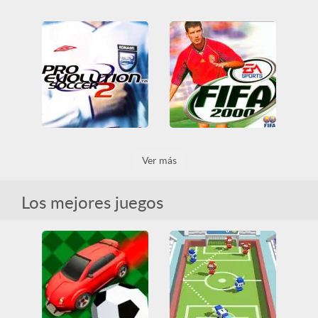
Football Killer
Pro Beach Soccer
Arcade
Casual
Friv
3D
Divertidos
Fútbol
Friv Games
Fútbol
Game Boy
HTML5
Obstáculos
Game Boy Advance
Point and Click
Ver más
Pro Evolution Soccer 2
FIFA 2000
Fútbol
PlayStation
Fútbol
PlayStation
Los mejores juegos