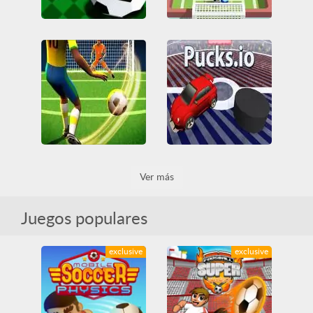
BumpyBall-io
Flip Goal
3D
Coches
Fútbol
HTML5
Juegos IO
Fútbol
HTML5
Todos
Todos
Football Storm Strike
Pucks io
Ver más
3D
Dos Jugadores
3D
Dos Jugadores
Fútbol
HTML5
Todos
Fútbol
HTML5
Todos
WebGL
WebGL
Juegos populares
exclusive
exclusive