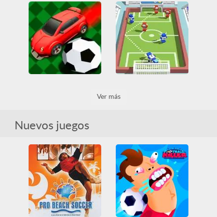
Soccer Physics Mobile
Divertidos
Física
Friv
Foosball Super Shooter
Friv Games
Fútbol
Juegatu
Juegos Friv
Fútbol
Todos
Todos
Unblocked Games 66
BumpyBall-io
Ver más
Flip Goal
3D
Coches
Fútbol
HTML5
Juegos IO
Fútbol
HTML5
Todos
Todos
Nuevos juegos