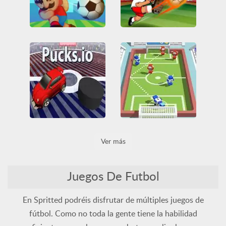
Soccer Physics Mobile
Divertidos
Física
Friv
Foosball Super Shooter
Friv Games
Fútbol
Juegatu
Juegos Friv
Fútbol
Todos
Todos
Unblocked Games 66
Pucks io
Ver más
Flip Goal
3D
Dos Jugadores
Fútbol
HTML5
Todos
Fútbol
HTML5
Todos
WebGL
Juegos De Futbol
En Spritted podréis disfrutar de múltiples juegos de
fútbol. Como no toda la gente tiene la habilidad