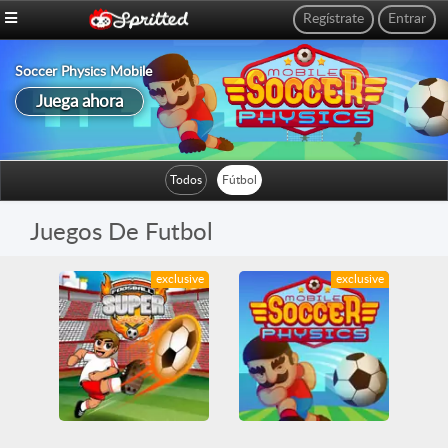
Regístrate
Entrar
Soccer Physics Mobile
Juega ahora
Todos
Fútbol
Juegos De Futbol
exclusive
exclusive