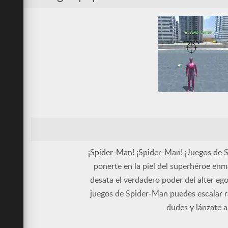
Lucha
Spider-Man
Superhéroes
Todos
Amazing Strange Rope
3D
Disparos
Friv
Friv Games
HTML5
Juegatu
Juegos Friv
Lucha
Spider-Man
Superhéroes
Todos
¡Spider-Man! ¡Spider-Man! ¡Juegos de 
Unblocked Games 66
WebGL
ponerte en la piel del superhéroe enm
desata el verdadero poder del alter eg
juegos de Spider-Man puedes escalar ra
dudes y lánzate a