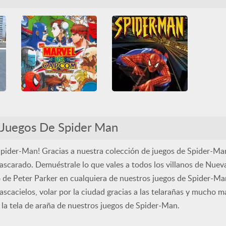
Friv Games
HTML5
PlayStation
Spider-Man
Juegatu
Juegos Friv
Superhéroes
Todos
Lucha
Spider-Man
Superhéroes
Todos
Unblocked Games 66
WebGL
 Police — Vice Spider Vegas
Marvel Vs. Capcom - Clash of Super Heroes
Spider-man
Arcade
Clásicos Arcade
3D
Clásicos Arcade
Juegos De Spider Man
Lucha
Spider-Man
PlayStation
Spider-Man
Superhéroes
Todos
Superhéroes
Todos
Spider-Man! Gracias a nuestra colección de juegos de Spider-Ma
ascarado. Demuéstrale lo que vales a todos los villanos de Nuev
o de Peter Parker en cualquiera de nuestros juegos de Spider-Ma
scacielos, volar por la ciudad gracias a las telarañas y mucho m
 la tela de araña de nuestros juegos de Spider-Man.