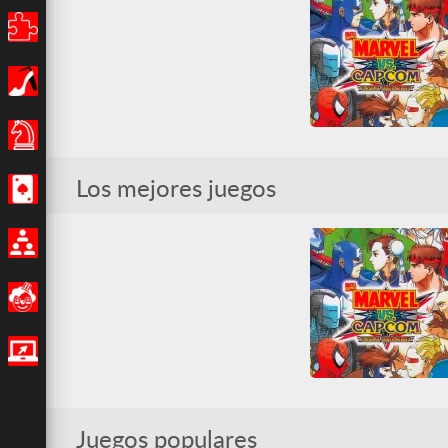
Unblocked Games 66
WebGL
Puzles
Chicas
Juegos de Mesa
Mar
Los mejores juegos
Casino
Arcade
Clásicos Arcade
Lucha
Spider-Man
Superhéroes
Todos
Multijugador
Divertidos
Juegos IO
Mar
Juegos populares
Arcade
Clásicos Arcade