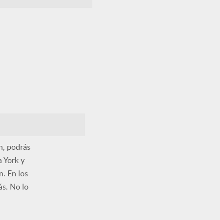
n, podrás
a York y
n. En los
ás. No lo