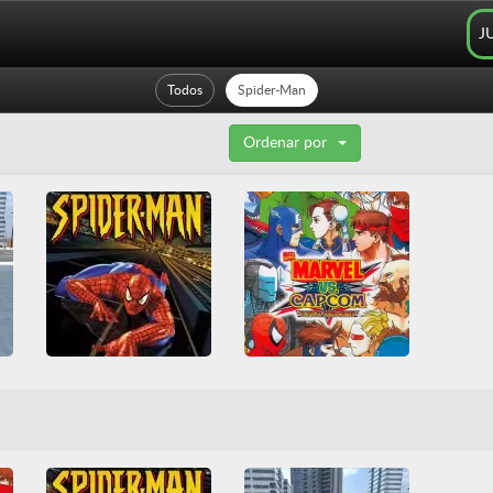
J
Todos
Spider-Man
Ordenar por
 Police — Vice Spider Vegas
Spider-man
Marvel Vs. Capcom - Clash of Super Heroes
3D
Clásicos Arcade
Arcade
Clásicos Arcade
PlayStation
Spider-Man
Lucha
Spider-Man
Superhéroes
Todos
Superhéroes
Todos