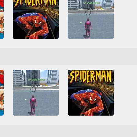
Amazing Strange Rope Police — Vice Spider Vegas
vel Vs. Capcom - Clash of Super Heroes
Spider-man
3D
Disparos
Friv
3D
Clásicos Arcade
Friv Games
HTML5
PlayStation
Spider-Man
Juegatu
Juegos Friv
Superhéroes
Todos
Lucha
Spider-Man
Superhéroes
Todos
Unblocked Games 66
WebGL
Amazing Strange Rope Police — Vice Spider Vegas
vel Vs. Capcom - Clash of Super Heroes
Spider-man
3D
Disparos
Friv
3D
Clásicos Arcade