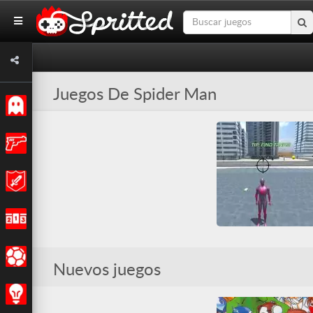
Juegos De Spider Man
Clásicos
Acción
Aventuras
Carreras
Amazing Strange Rope
Deportes
Nuevos juegos
3D
Disparos
Friv
Friv Games
HTML5
Juegatu
Juegos Friv
Estrategia
Lucha
Spider-Man
Superhéroes
Todos