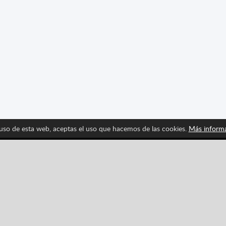
 uso de esta web, aceptas el uso que hacemos de las cookies.
Más inform
Síguenos y entérate de las últimas novedades de Spritte
Pinterest
YouTube
Categorías
Aventuras
Carreras