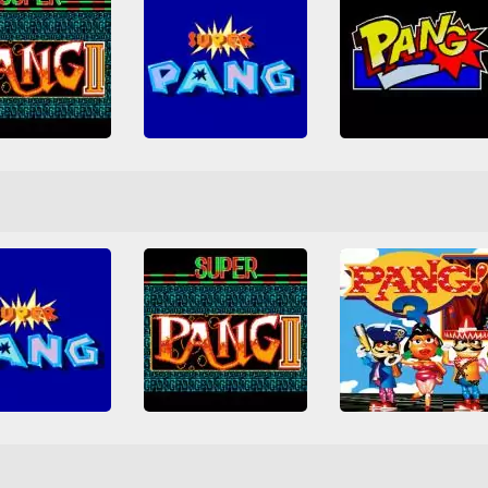
Super Pang
per Pang II
Pang
Arcade
Clásicos Arcade
NES
Nintendo
Arcade
Clásicos Arcade
Nintendo
Pang
Shoot em up
Pang
Shoot em up
Shoot em up
SNES
Todos
Todos
Todos
uper Pang
Super Pang II
Pang 3
Clásicos Arcade
Arcade
NES
Nintendo
Arcade
Clásicos Arcade