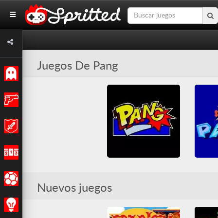
Juegos De Pang
Clásicos
Acción
Aventuras
Carreras
S
Pang
Deportes
Nuevos juegos
Arcade
Arcade
Clásicos Arcade
Nin
Pang
Shoot em up
Shoot
Todos
Estrategia