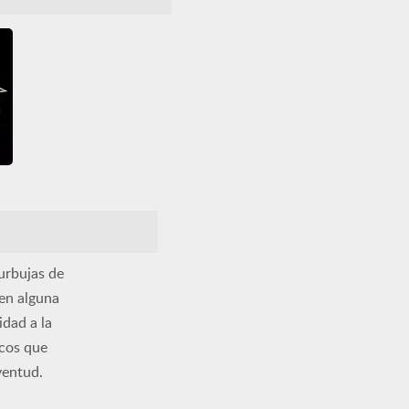
urbujas de
 en alguna
dad a la
icos que
ventud.