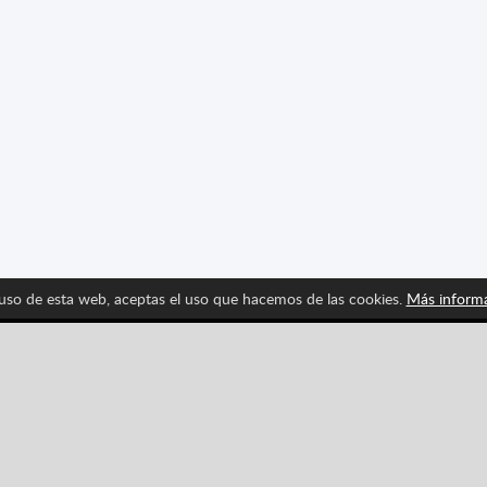
 uso de esta web, aceptas el uso que hacemos de las cookies.
Más inform
Síguenos y entérate de las últimas novedades de Spritte
Pinterest
YouTube
Categorías