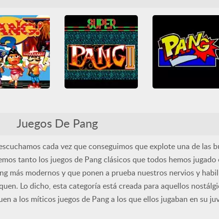
tendo
Pang
Pang
Shoot em up
Pang
Shoot em up
 em up
SNES
Todos
Todos
Todos
Pang 3
Super Pang II
Pang
Clásicos Arcade
Arcade
NES
Nintendo
Arcade
Clásicos Arcade
Juegos De Pang
Shoot em up
Pang
Shoot em up
Pang
Shoot em up
Todos
Todos
Todos
e escuchamos cada vez que conseguimos que explote una de las b
cemos tanto los juegos de Pang clásicos que todos hemos jugado
ng más modernos y que ponen a prueba nuestros nervios y habili
quen. Lo dicho, esta categoría está creada para aquellos nostálg
en a los míticos juegos de Pang a los que ellos jugaban en su ju