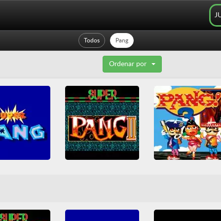
J
Todos
Pang
Ordenar por
uper Pang
Super Pang II
Pang 3
Clásicos Arcade
Arcade
NES
Nintendo
Arcade
Clásicos Arcade
tendo
Pang
Pang
Shoot em up
Pang
Shoot em up
 em up
SNES
Todos
Todos
Todos