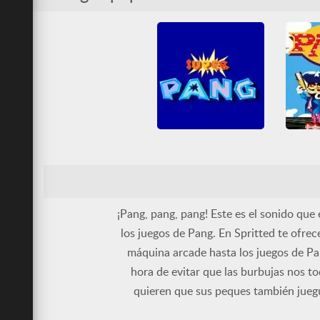
Nin
Pang
Shoot em up
Shoot
Todos
Super Pang
Arcade
Clásicos Arcade
Arcade
Nintendo
Pang
Pang
Shoot em up
SNES
Todos
¡Pang, pang, pang! Este es el sonido qu
los juegos de Pang. En Spritted te ofre
máquina arcade hasta los juegos de Pa
hora de evitar que las burbujas nos to
quieren que sus peques también juegu