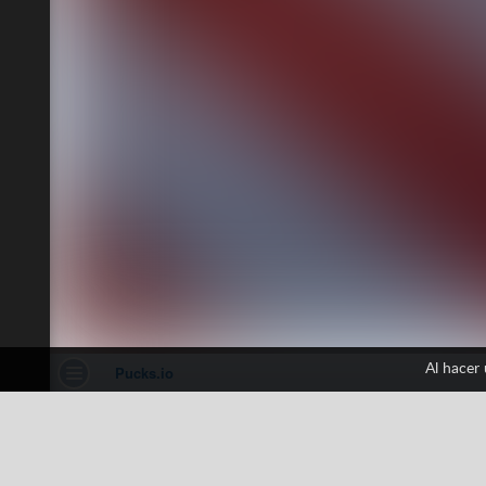
Al hacer
Pucks io
1 votos