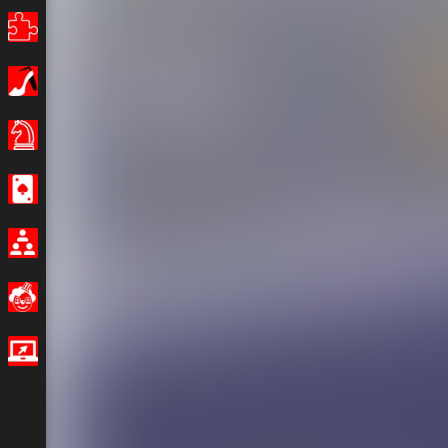
Puzles
Chicas
Juegos de Mesa
Casino
Multijugador
Divertidos
Juegos IO