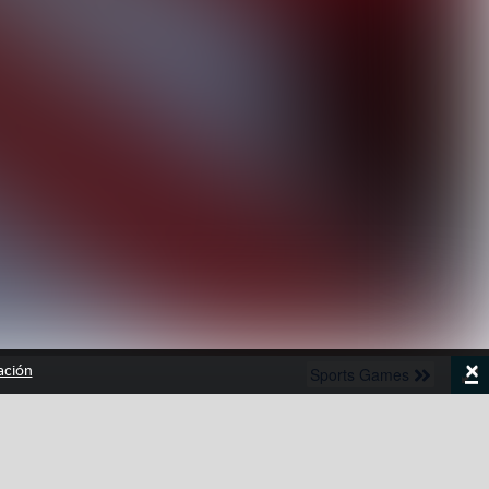
×
ación