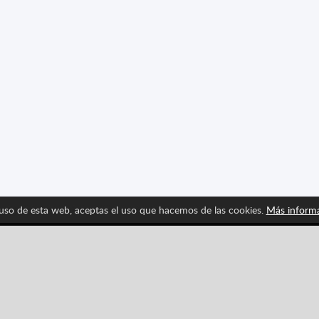
 uso de esta web, aceptas el uso que hacemos de las cookies.
Más inform
Síguenos y entérate de las últimas novedades de Spritte
Pinterest
YouTube
Categorías