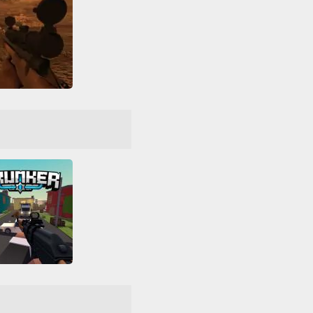
Sniper 3D
D
Disparos
irador
HTML5
ientos
Todos
WebGL
Krunker
D
Disparos