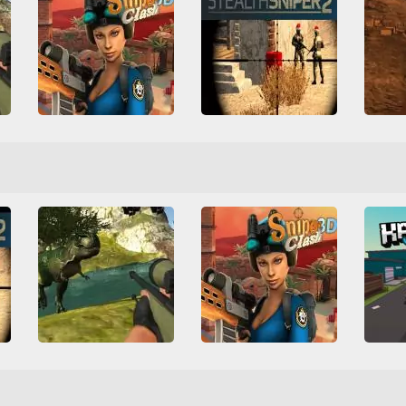
Unblocked Games 66
Sniper Clash 3D
Stealth Sniper 2
3D
Disparos
3
3D
Disparos
Francotirador
Friv
Francot
Francotirador
HTML5
L
Friv Games
HTML5
Sangr
Todos
WebGL
Juegatu
Juegos Friv
Multijugador
Todos
Unblocked Games 66
Dino Hunting
Sniper Clash 3D
3D
Caza
Dinosaurios
3D
Disparos
3