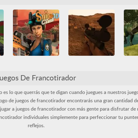
Disparos
Francotirador
Francotirador
Friv
Francot
HTML5
Todos
WebGL
Friv Games
HTML5
Juegos 
Juegatu
Juegos Friv
Multijugador
Todos
Unblocked Games 66
Sniper Clash 3D
Sniper 3D
Di
3D
Disparos
3D
Disparos
3D
C
uegos De Francotirador
Francotirador
Friv
Francotirador
HTML5
Disparo
Friv Games
HTML5
Sangrientos
Todos
HTML5
Juegatu
Juegos Friv
WebGL
Multijugador
Todos
so es lo que querrás que te digan cuando juegues a nuestros jueg
Unblocked Games 66
ogo de juegos de francotirador encontrarás una gran cantidad de
jugar a juegos de francotirador con más gente para disfrutar d
ancotirador individuales simplemente para perfeccionar tu punter
reflejos.