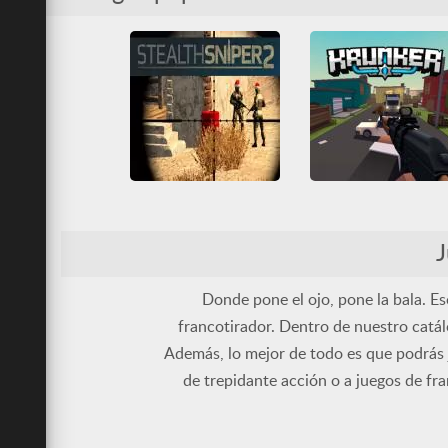
Francotirador
HTML5
Francotirador
HTML5
Sangrientos
Todos
Todos
WebGL
WebGL
Stealth Sniper 2
Krunker
3D
Disparos
3D
Disparos
J
Francotirador
HTML5
Francotirador
HTML5
Todos
WebGL
Juegos IO
Multijugador
Donde pone el ojo, pone la bala. E
francotirador. Dentro de nuestro catál
Además, lo mejor de todo es que podrás 
de trepidante acción o a juegos de fr