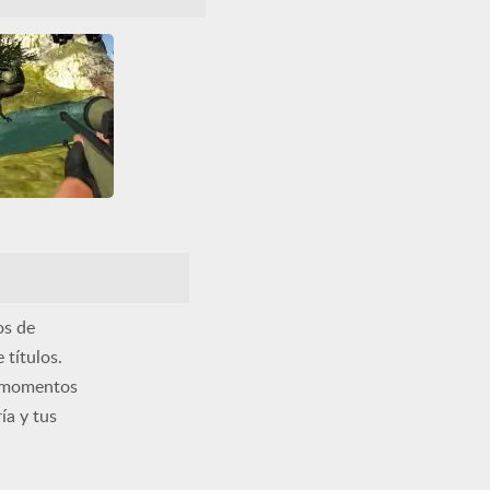
irador
HTML5
IO
Multijugador
no Hunting
aza
Dinosaurios
s
Francotirador
Todos
WebGL
os de
 títulos.
e momentos
ía y tus