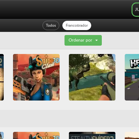
J
Todos
Francotirador
Ordenar por
Sniper Clash 3D
Dino Hunting
3D
Disparos
3D
Caza
Dinosaurios
3
Francotirador
Friv
Disparos
Francotirador
Francot
Friv Games
HTML5
HTML5
Todos
WebGL
Juegos 
Juegatu
Juegos Friv
Multijugador
Todos