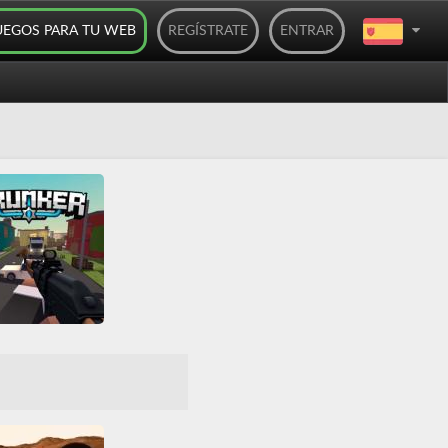
UEGOS PARA TU WEB
REGÍSTRATE
ENTRAR
Krunker
D
Disparos
irador
HTML5
IO
Multijugador