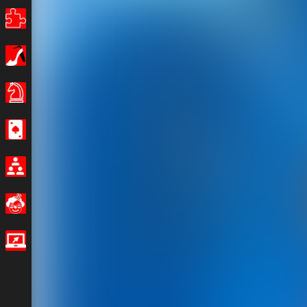
Puzles
Chicas
Juegos de Mesa
Casino
Multijugador
Divertidos
Juegos IO