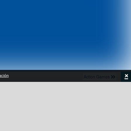
×
ación