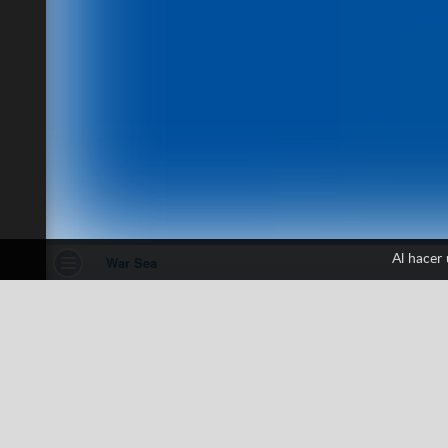
Al hacer
War Sea
1 votos
3D
Arena
Campo de Batalla