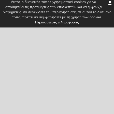
×
Αυτός ο δικτυακός τόπος χρησιμοποιεί cookies για να
αποθηκεύει τις προτιμήσεις των επισκεπτών και να εμφανίζει
διαφημίσεις. Αν συνεχίσετε την περιήγησή σας σε αυτόν το δικτυακό
τόπο, πρέπει να συμφωνήσετε με τη χρήση των cookies.
Περισσότερες πληροφορίες
Ακολούθησέ μας για να είσαι πάντα ενημερωμένος/η
για τα πιο καινούρια χαρακτηριστικά του Spritted!
Facebook
Twitter
Pinterest
YouTube
Tiktok
Instagram
Categories
Δράση
Κλασσικό
Περιπέτεια