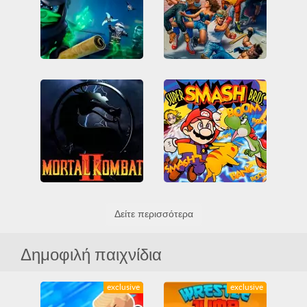
Streets of Rage 2
Lego Ninjago Possession
Beat em up
Genesis
Lego
Ninja
Δεξιότητα
Mega Drive
Sega
Μάχη
Μάχη
Όλα
Όλα
Mortal Kombat II
Super Smash Bros
Δείτε περισσότερα
Genesis
Mega Drive
Donkey Kong
Mario Bros
Sega
Βία
Μάχη
Όλα
Nintendo
Nintendo 64
Zelda
Μάχη
Όλα
Δημοφιλή παιχνίδια
exclusive
exclusive