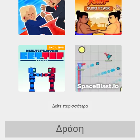
Trump on Top
Wrestle Jump: Sumo Fever
exclusive
Friv
Friv Games
Friv
Friv Games
Juegos Friv
Juegos Friv
paixnidia-eleytheris-prosvasis
paixnidia-eleytheris-prosvasis
Unblocked Games 66
Μάχη
Unblocked Games 66
Όλα
Δεξιότητα
Μάχη
Όλα
Get on Top Mobile
spaceblast.io
Δείτε περισσότερα
Friv
Friv Games
Arcade
IO games
MMO
Juegos Friv
Multiplayer
Shoot-em-up
paixnidia-eleytheris-prosvasis
Δεξιότητα
Όλα
Unblocked Games 66
Μάχη
Πόλεμος
Σκοποβολή
Δράση
Όλα