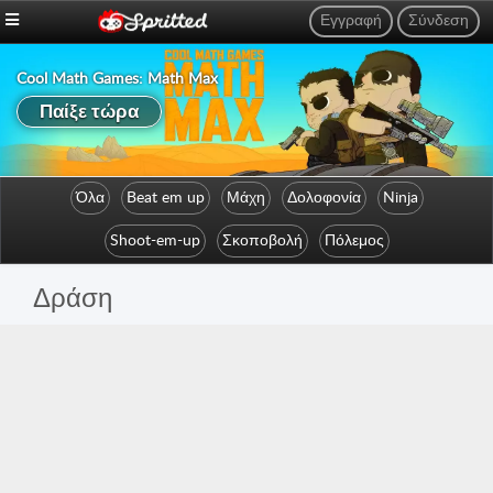
Εγγραφή
Σύνδεση
Cool Math Games: Math Max
Gun Garden
Παίξε τώρα
Παίξε τώρα
Όλα
Beat em up
Μάχη
Δολοφονία
Ninja
Shoot-em-up
Σκοποβολή
Πόλεμος
Δράση