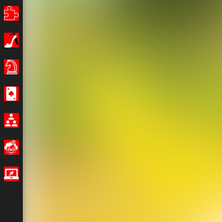
Puzzle
Κορίτσια
Επιτραπέζια παιχνίδια
Καζίνο
Multiplayer
Αστείο
IO Games