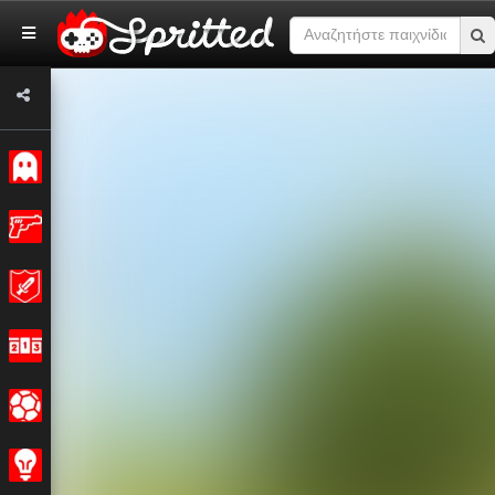
Κλασσικό
Δράση
Περιπέτεια
Αγώνας
Σπορ
Στρατηγική