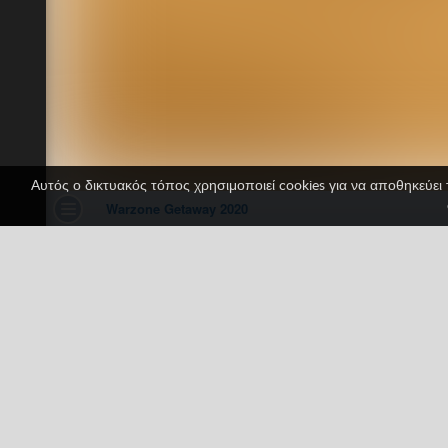
Αυτός ο δικτυακός τόπος χρησιμοποιεί cookies για να αποθηκεύει 
Warzone Getaway 2
1 ψήφοι
Friv
Friv Games
HTML5
Jue