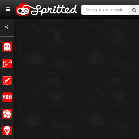
Κλασσικό
Δράση
Περιπέτεια
Αγώνας
Σπορ
Στρατηγική