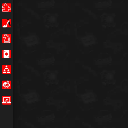
Puzzle
Κορίτσια
Επιτραπέζια παιχνίδια
Καζίνο
Multiplayer
Αστείο
IO Games