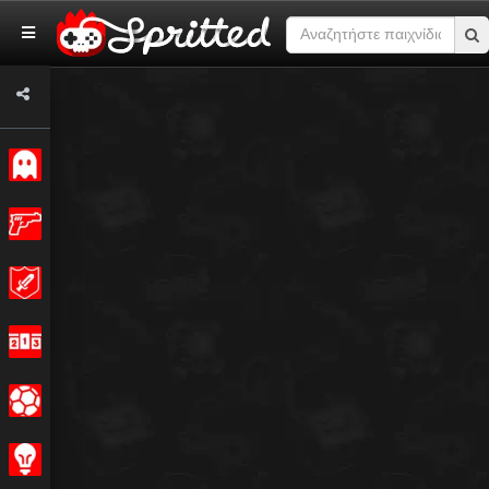
Κλασσικό
Δράση
Περιπέτεια
Αγώνας
Σπορ
Στρατηγική