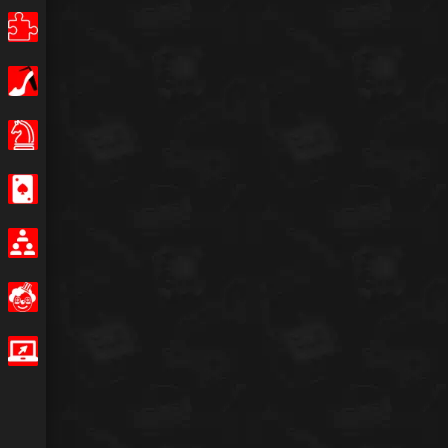
Puzzle
Κορίτσια
Επιτραπέζια παιχνίδια
Καζίνο
Multiplayer
Αστείο
IO Games